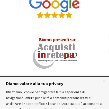
Diamo valore alla tua privacy
In occasione delle FERIE ESTIVE, alcune aziende
Utilizziamo i cookie per migliorare la tua esperienza di
produttrici e corrieri potrebbero sospendere o rallentare
Servizio clienti attivo: Da Lunedì a Venerdì dalle 10:30 alle
navigazione, offrirti pubblicità o contenuti personalizzati e
temporaneamente le attività. Per questo motivo, gli
12:30 e dalle 15:30 alle 17:30
analizzare il nostro traffico. Cliccando “Accetta tutti”, acconsenti al
ordini di alcuni reparti (Utensileria - Ferramenta - arredo)