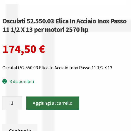
Guida all’utilizzo del sito
Pagamenti
Osculati 52.550.03 Elica In Acciaio Inox Passo
11 1/2 X 13 per motori 2570 hp
Privacy policy
174,50
€
Confronta
Confronta
Osculati 52.550.03 Elica In Acciaio Inox Passo 11 1/2 X 13
I nostri negozi
3 disponibili
Riepilogo ordine
Osculati
Aggiungi al carrello
52.550.03
Spedizioni in europa
Elica
In
Spedizioni in italia
Acciaio
Confronta