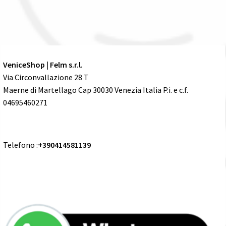
VeniceShop | Felm s.r.l.
Via Circonvallazione 28 T
Maerne di Martellago Cap 30030 Venezia Italia P.i. e c.f.
04695460271
Telefono :
+390414581139