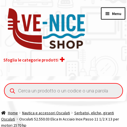
Vai
Vai
Menu
alla
al
navigazione
contenuto
Sfoglia le categorie prodotti
Home
Ricerca
prodotti
Chi siamo
Contatti
Home
Nautica e accessori Osculati
Serbatoi, eliche, giranti
Osculati
Osculati 52.550.03 Elica In Acciaio Inox Passo 11 1/2 X 13 per
Il nostro gruppo acquisti
motori 2570 hp