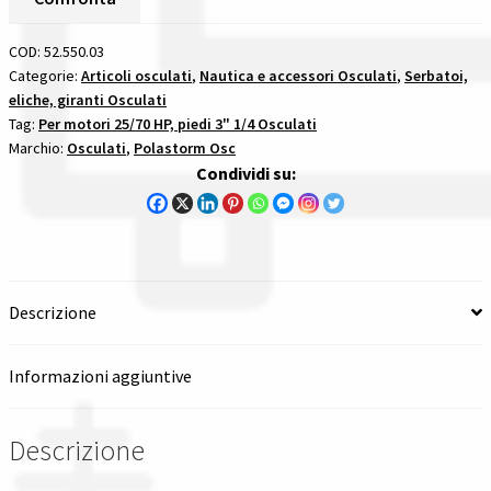
Inox
Tutte le categorie dei prodotti
Passo
COD:
52.550.03
11
Categorie:
Articoli osculati
,
Nautica e accessori Osculati
,
Serbatoi,
Wishlist
eliche, giranti Osculati
1/2
Tag:
Per motori 25/70 HP, piedi 3" 1/4 Osculati
X
Marchio:
Osculati
,
Polastorm Osc
13
Checkout
Condividi su:
per
motori
Il mio account
2570
hp
quantità
Descrizione
Informazioni aggiuntive
Descrizione