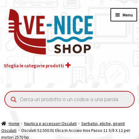
Vai
Vai
Menu
alla
al
navigazione
contenuto
Sfoglia le categorie prodotti
Home
Ricerca
prodotti
Acquisto iva 4% (agevolata)
Chi siamo
Home
Nautica e accessori Osculati
Serbatoi, eliche, giranti
Osculati
Osculati 52.550.01 Elica In Acciaio Inox Passo 11 5/8 X 12 per
Contatti
motori 2570 hp