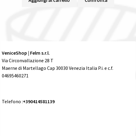
Aggiungi al carrello
Confronta
VeniceShop | Felm s.r.l.
Via Circonvallazione 28 T
Maerne di Martellago Cap 30030 Venezia Italia P.i. e c.f.
04695460271
Telefono :
+390414581139