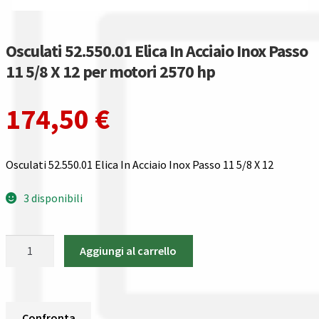
Gestione resi
Guida all’utilizzo del sito
Osculati 52.550.01 Elica In Acciaio Inox Passo
11 5/8 X 12 per motori 2570 hp
Pagamenti
174,50
€
Privacy policy
Confronta
Osculati 52.550.01 Elica In Acciaio Inox Passo 11 5/8 X 12
Confronta
3 disponibili
I nostri negozi
Osculati
Aggiungi al carrello
52.550.01
Riepilogo ordine
Elica
In
Spedizioni in europa
Acciaio
Confronta