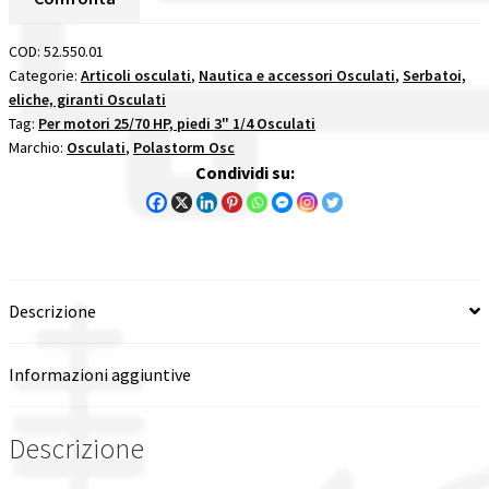
Inox
Spedizioni in italia
Passo
COD:
52.550.01
11
Categorie:
Articoli osculati
,
Nautica e accessori Osculati
,
Serbatoi,
Tutte le categorie dei prodotti
eliche, giranti Osculati
5/8
Tag:
Per motori 25/70 HP, piedi 3" 1/4 Osculati
X
Marchio:
Osculati
,
Polastorm Osc
12
Wishlist
Condividi su:
per
motori
Checkout
2570
hp
Il mio account
quantità
Descrizione
Informazioni aggiuntive
Descrizione