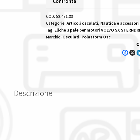
Confronta
Sx
Sterndrive
COD:
52.481.03
Passo
Categorie:
Articoli osculati
,
Nautica e accessori
Tag:
Eliche 3 pale per motori VOLVO SX STERNDR
15
Marchio:
Osculati
,
Polastorm Osc
1/4
C
X
19
eliche
3
pale
per
Descrizione
motori
volvo
sx
sterndrive
quantità