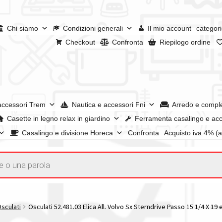
Chi siamo
Condizioni generali
Il mio account
categori
Checkout
Confronta
Riepilogo ordine
accessori Trem
Nautica e accessori Fni
Arredo e compl
Casette in legno relax in giardino
Ferramenta casalingo e acc
Casalingo e divisione Horeca
Confronta
Acquisto iva 4% (
enerali
Confronta
Confronta
I nostri negozi
Riepilogo ordine
e dei prodotti
Wishlist
Checkout
Il mio account
Osculati
Osculati 52.481.03 Elica All. Volvo Sx Sterndrive Passo 15 1/4 X 19