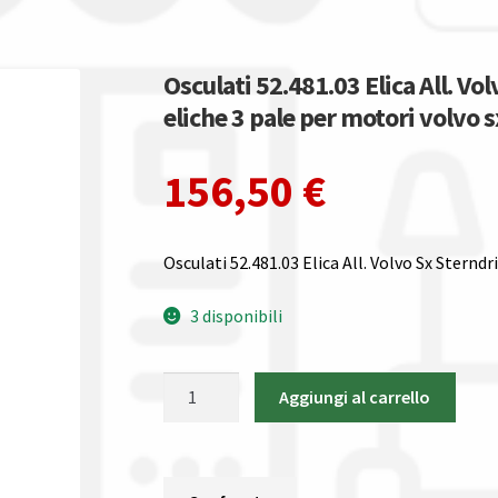
Osculati 52.481.03 Elica All. Vo
eliche 3 pale per motori volvo 
156,50
€
Osculati 52.481.03 Elica All. Volvo Sx Sterndr
3 disponibili
Osculati
Aggiungi al carrello
52.481.03
Elica
All.
Volvo