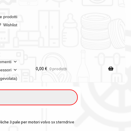
e prodotti
Wishlist
ementi
0,00
€
0 prodotti
essori
agevolata)
 eliche 3 pale per motori volvo sx sterndrive