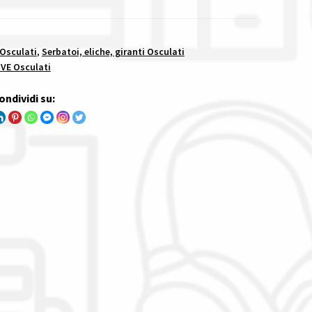
 Osculati
,
Serbatoi, eliche, giranti Osculati
IVE Osculati
ondividi su: