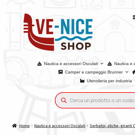
Vai
Vai
alla
al
navigazione
contenuto
Nautica e accessori Osculati
Nautica e 
Camper e campeggio Brunner
Utensileria per industria
Home
Acquisto iva 4% (agevolata)
Chi siamo
Condizioni g
Ricerca
prodotti
Spedizioni in europa
Spedizioni in italia
Tutte le categori
Home
Nautica e accessori Osculati
Serbatoi, eliche, giranti 