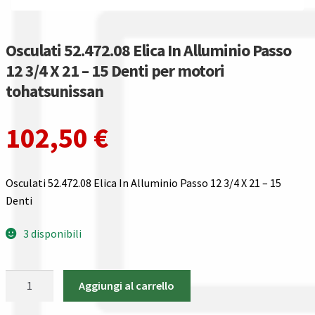
Gestione resi
Guida all’utilizzo del sito
Osculati 52.472.08 Elica In Alluminio Passo
12 3/4 X 21 – 15 Denti per motori
Pagamenti
tohatsunissan
Privacy policy
102,50
€
Confronta
Osculati 52.472.08 Elica In Alluminio Passo 12 3/4 X 21 – 15
Confronta
Denti
I nostri negozi
3 disponibili
Riepilogo ordine
Osculati
Aggiungi al carrello
52.472.08
Spedizioni in europa
Elica