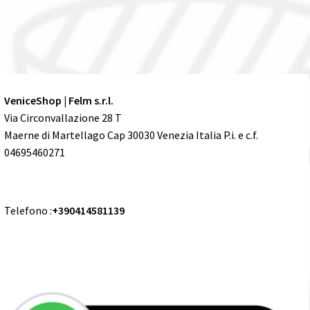
VeniceShop | Felm s.r.l.
Via Circonvallazione 28 T
Maerne di Martellago Cap 30030 Venezia Italia P.i. e c.f.
04695460271
Telefono :
+390414581139