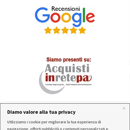
Diamo valore alla tua privacy
In occasione delle FERIE ESTIVE, alcune aziende
Utilizziamo i cookie per migliorare la tua esperienza di
produttrici e corrieri potrebbero sospendere o rallentare
Servizio clienti attivo: Da Lunedì a Venerdì dalle 10:30 alle
navigazione, offrirti pubblicità o contenuti personalizzati e