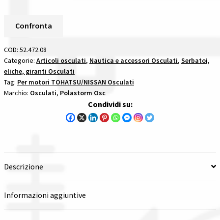
In
Spedizioni in italia
Alluminio
Confronta
Passo
Tutte le categorie dei prodotti
12
COD:
52.472.08
3/4
Categorie:
Articoli osculati
,
Nautica e accessori Osculati
,
Serbatoi,
Wishlist
eliche, giranti Osculati
X
Tag:
Per motori TOHATSU/NISSAN Osculati
21
Marchio:
Osculati
,
Polastorm Osc
Checkout
-
Condividi su:
15
Denti
Il mio account
per
motori
tohatsunissan
Descrizione
quantità
Informazioni aggiuntive