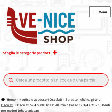
Vai
Vai
Menu
alla
al
navigazione
contenuto
Sfoglia le categorie prodotti
Home
Ricerca
prodotti
Acquisto iva 4% (agevolata)
Chi siamo
Home
Nautica e accessori Osculati
Serbatoi, eliche, giranti
Osculati
Osculati 52.472.08 Elica In Alluminio Passo 12 3/4 X 21 – 15 Denti
Contatti
per motori tohatsunissan