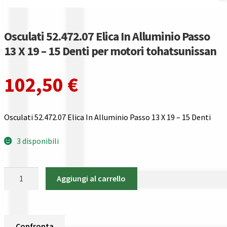
Gestione resi
Guida all’utilizzo del sito
Osculati 52.472.07 Elica In Alluminio Passo
13 X 19 – 15 Denti per motori tohatsunissan
Pagamenti
102,50
€
Privacy policy
Confronta
Osculati 52.472.07 Elica In Alluminio Passo 13 X 19 – 15 Denti
Confronta
3 disponibili
I nostri negozi
Osculati
Aggiungi al carrello
52.472.07
Riepilogo ordine
Elica
In
Spedizioni in europa
Alluminio
Confronta