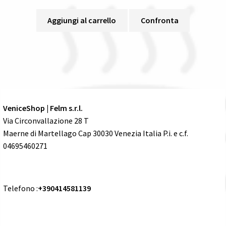
Aggiungi al carrello
Confronta
VeniceShop | Felm s.r.l.
Via Circonvallazione 28 T
Maerne di Martellago Cap 30030 Venezia Italia P.i. e c.f.
04695460271
Telefono :
+390414581139