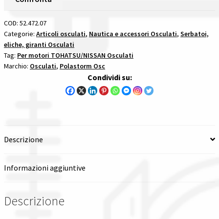
Passo
Spedizioni in italia
13
COD:
52.472.07
X
Categorie:
Articoli osculati
,
Nautica e accessori Osculati
,
Serbatoi,
Tutte le categorie dei prodotti
eliche, giranti Osculati
19
Tag:
Per motori TOHATSU/NISSAN Osculati
-
Marchio:
Osculati
,
Polastorm Osc
15
Wishlist
Condividi su:
Denti
per
Checkout
motori
tohatsunissan
Il mio account
quantità
Descrizione
Informazioni aggiuntive
Descrizione