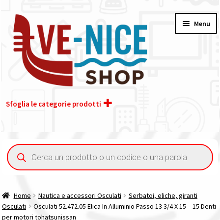
Vai
Vai
Menu
alla
al
navigazione
contenuto
Sfoglia le categorie prodotti
Home
Ricerca
prodotti
Acquisto iva 4% (agevolata)
Chi siamo
Home
Nautica e accessori Osculati
Serbatoi, eliche, giranti
Osculati
Osculati 52.472.05 Elica In Alluminio Passo 13 3/4 X 15 – 15 Denti
Contatti
per motori tohatsunissan