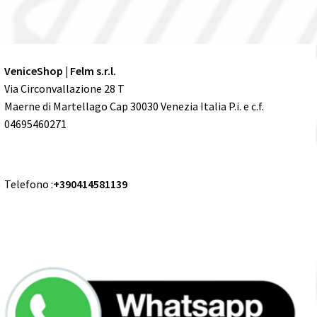
VeniceShop | Felm s.r.l.
Via Circonvallazione 28 T
Maerne di Martellago Cap 30030 Venezia Italia P.i. e c.f.
04695460271
Telefono :
+390414581139