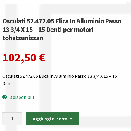
Gestione resi
Guida all’utilizzo del sito
Osculati 52.472.05 Elica In Alluminio Passo
13 3/4 X 15 – 15 Denti per motori
Pagamenti
tohatsunissan
Privacy policy
102,50
€
Confronta
Osculati 52.472.05 Elica In Alluminio Passo 13 3/4 X 15 – 15
Confronta
Denti
I nostri negozi
3 disponibili
Riepilogo ordine
Osculati
Aggiungi al carrello
52.472.05
Spedizioni in europa
Elica