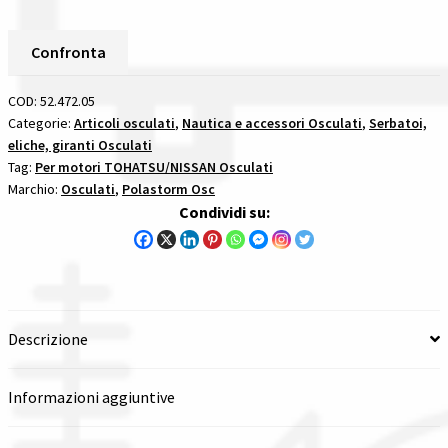
In
Spedizioni in italia
Alluminio
Confronta
Passo
Tutte le categorie dei prodotti
13
COD:
52.472.05
3/4
Categorie:
Articoli osculati
,
Nautica e accessori Osculati
,
Serbatoi,
Wishlist
eliche, giranti Osculati
X
Tag:
Per motori TOHATSU/NISSAN Osculati
15
Marchio:
Osculati
,
Polastorm Osc
Checkout
-
Condividi su:
15
Denti
Il mio account
per
motori
tohatsunissan
Descrizione
quantità
Informazioni aggiuntive