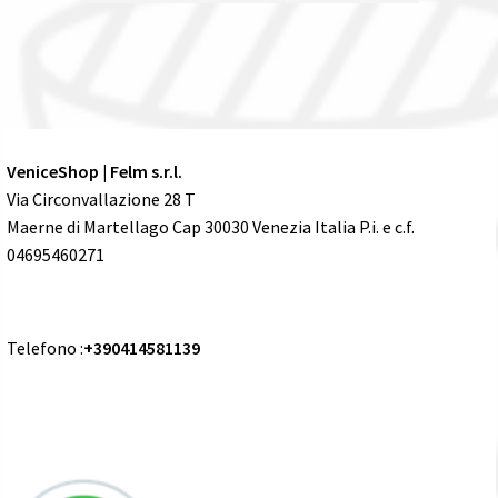
VeniceShop | Felm s.r.l.
Via Circonvallazione 28 T
Maerne di Martellago Cap 30030 Venezia Italia P.i. e c.f.
04695460271
Telefono :
+390414581139