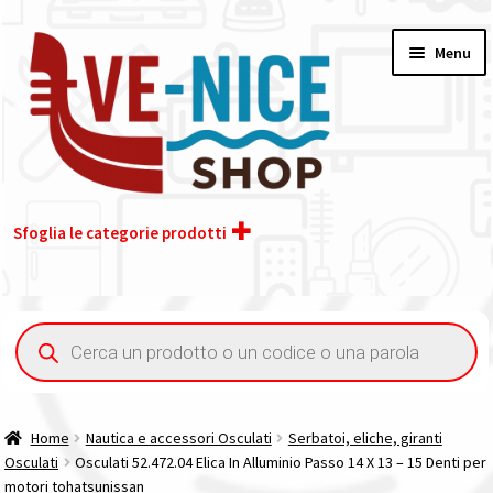
Vai
Vai
Menu
alla
al
navigazione
contenuto
Sfoglia le categorie prodotti
Home
Ricerca
prodotti
Chi siamo
Contatti
Home
Nautica e accessori Osculati
Serbatoi, eliche, giranti
Osculati
Osculati 52.472.04 Elica In Alluminio Passo 14 X 13 – 15 Denti per
Il nostro gruppo acquisti
motori tohatsunissan