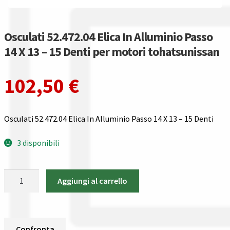
Guida all’utilizzo del sito
Pagamenti
Osculati 52.472.04 Elica In Alluminio Passo
14 X 13 – 15 Denti per motori tohatsunissan
Privacy policy
102,50
€
Confronta
Confronta
Osculati 52.472.04 Elica In Alluminio Passo 14 X 13 – 15 Denti
I nostri negozi
3 disponibili
Riepilogo ordine
Osculati
Aggiungi al carrello
52.472.04
Spedizioni in europa
Elica
In
Spedizioni in italia
Alluminio
Confronta