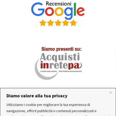
Diamo valore alla tua privacy
Utilizziamo i cookie per migliorare la tua esperienza di
In occasione delle FERIE ESTIVE, alcune aziende
Servizio clienti attivo: Da Lunedì a Venerdì dalle 10:30 alle
navigazione, offrirti pubblicità o contenuti personalizzati e
produttrici e corrieri potrebbero sospendere o rallentare