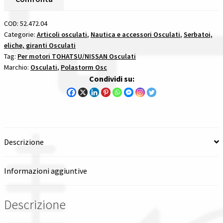
Passo
Tutte le categorie dei prodotti
14
COD:
52.472.04
X
Categorie:
Articoli osculati
,
Nautica e accessori Osculati
,
Serbatoi,
Wishlist
eliche, giranti Osculati
13
Tag:
Per motori TOHATSU/NISSAN Osculati
-
Marchio:
Osculati
,
Polastorm Osc
15
Checkout
Condividi su:
Denti
per
Il mio account
motori
tohatsunissan
quantità
Descrizione
Informazioni aggiuntive
Descrizione