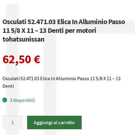
Gestione resi
Guida all’utilizzo del sito
Osculati 52.471.03 Elica In Alluminio Passo
11 5/8 X 11 – 13 Denti per motori
Pagamenti
tohatsunissan
Privacy policy
62,50
€
Confronta
Osculati 52.471.03 Elica In Alluminio Passo 11 5/8 X 11 – 13
Confronta
Denti
I nostri negozi
3 disponibili
Riepilogo ordine
Osculati
Aggiungi al carrello
52.471.03
Spedizioni in europa
Elica