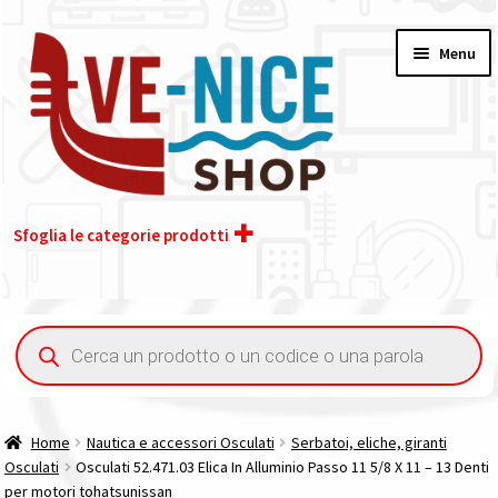
Vai
Vai
Menu
alla
al
navigazione
contenuto
Sfoglia le categorie prodotti
Home
Ricerca
prodotti
Acquisto iva 4% (agevolata)
Chi siamo
Home
Nautica e accessori Osculati
Serbatoi, eliche, giranti
Osculati
Osculati 52.471.03 Elica In Alluminio Passo 11 5/8 X 11 – 13 Denti
Contatti
per motori tohatsunissan