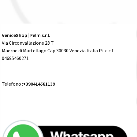
VeniceShop | Felm s.r.l.
Via Circonvallazione 28 T
Maerne di Martellago Cap 30030 Venezia Italia P.i. e c.f.
04695460271
Telefono :
+390414581139