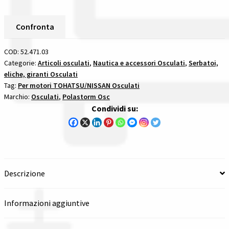
In
Spedizioni in italia
Alluminio
Confronta
Passo
Tutte le categorie dei prodotti
11
COD:
52.471.03
5/8
Categorie:
Articoli osculati
,
Nautica e accessori Osculati
,
Serbatoi,
Wishlist
eliche, giranti Osculati
X
Tag:
Per motori TOHATSU/NISSAN Osculati
11
Marchio:
Osculati
,
Polastorm Osc
Checkout
-
Condividi su:
13
Denti
Il mio account
per
motori
tohatsunissan
Descrizione
quantità
Informazioni aggiuntive