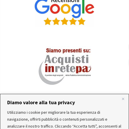
Diamo valore alla tua privacy
In occasione delle FERIE ESTIVE, alcune aziende
Utilizziamo i cookie per migliorare la tua esperienza di
produttrici e corrieri potrebbero sospendere o rallentare
Servizio clienti attivo: Da Lunedì a Venerdì dalle 10:30 alle
navigazione, offrirti pubblicità o contenuti personalizzati e
temporaneamente le attività. Per questo motivo, gli
12:30 e dalle 15:30 alle 17:30
analizzare il nostro traffico. Cliccando “Accetta tutti”, acconsenti al
ordini di alcuni reparti (Utensileria - Ferramenta - arredo)