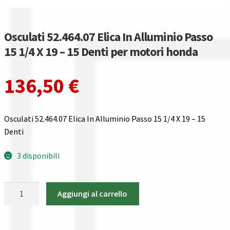
Gestione resi
Guida all’utilizzo del sito
Osculati 52.464.07 Elica In Alluminio Passo
15 1/4 X 19 – 15 Denti per motori honda
Pagamenti
136,50
€
Privacy policy
Confronta
Osculati 52.464.07 Elica In Alluminio Passo 15 1/4 X 19 – 15
Denti
Confronta
3 disponibili
I nostri negozi
Osculati
Aggiungi al carrello
Riepilogo ordine
52.464.07
Elica
Spedizioni in europa
In