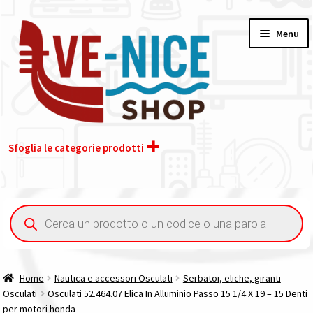
Vai
Vai
Menu
alla
al
navigazione
contenuto
Sfoglia le categorie prodotti
Home
Ricerca
prodotti
Acquisto iva 4% (agevolata)
Chi siamo
Home
Nautica e accessori Osculati
Serbatoi, eliche, giranti
Osculati
Osculati 52.464.07 Elica In Alluminio Passo 15 1/4 X 19 – 15 Denti
Contatti
per motori honda