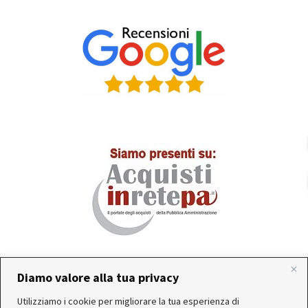
Diamo valore alla tua privacy
In occasione delle FERIE ESTIVE, alcune aziende
Utilizziamo i cookie per migliorare la tua esperienza di
produttrici e corrieri potrebbero sospendere o rallentare