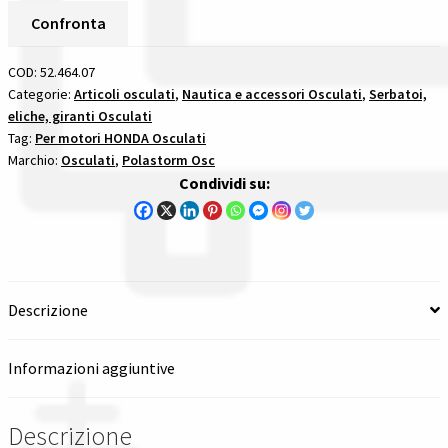
Alluminio
Confronta
Spedizioni in italia
Passo
15
COD:
52.464.07
Tutte le categorie dei prodotti
1/4
Categorie:
Articoli osculati
,
Nautica e accessori Osculati
,
Serbatoi,
eliche, giranti Osculati
X
Tag:
Per motori HONDA Osculati
19
Wishlist
Marchio:
Osculati
,
Polastorm Osc
-
Condividi su:
15
Checkout
Denti
per
Il mio account
motori
honda
Descrizione
quantità
Informazioni aggiuntive
Descrizione