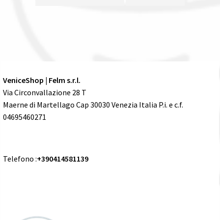
VeniceShop | Felm s.r.l.
Via Circonvallazione 28 T
Maerne di Martellago Cap 30030 Venezia Italia P.i. e c.f.
04695460271
Telefono :
+390414581139