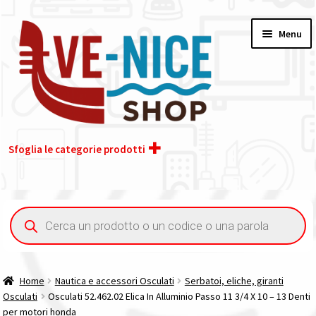
Vai
Vai
Menu
alla
al
navigazione
contenuto
Sfoglia le categorie prodotti
Home
Ricerca
prodotti
Acquisto iva 4% (agevolata)
Chi siamo
Home
Nautica e accessori Osculati
Serbatoi, eliche, giranti
Osculati
Osculati 52.462.02 Elica In Alluminio Passo 11 3/4 X 10 – 13 Denti
Contatti
per motori honda