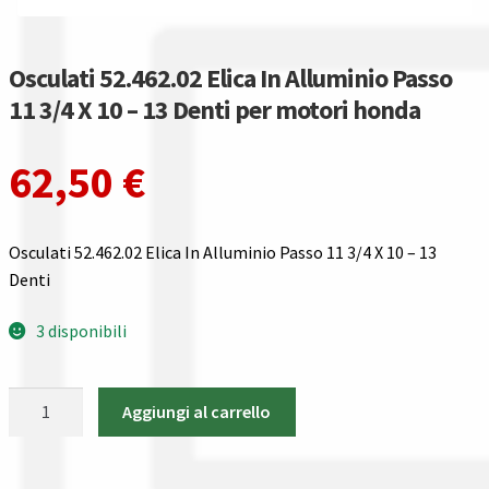
Gestione resi
Guida all’utilizzo del sito
Osculati 52.462.02 Elica In Alluminio Passo
11 3/4 X 10 – 13 Denti per motori honda
Pagamenti
62,50
€
Privacy policy
Confronta
Osculati 52.462.02 Elica In Alluminio Passo 11 3/4 X 10 – 13
Denti
Confronta
3 disponibili
I nostri negozi
Osculati
Aggiungi al carrello
Riepilogo ordine
52.462.02
Elica
Spedizioni in europa
In