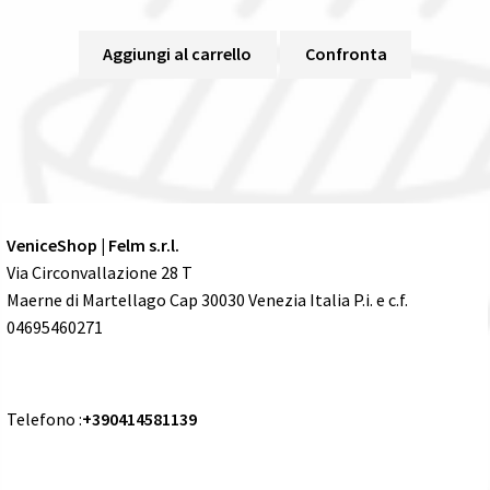
Aggiungi al carrello
Confronta
VeniceShop | Felm s.r.l.
Via Circonvallazione 28 T
Maerne di Martellago Cap 30030 Venezia Italia P.i. e c.f.
04695460271
Telefono :
+390414581139