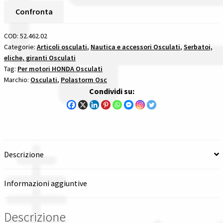
Alluminio
Confronta
Spedizioni in italia
Passo
11
COD:
52.462.02
Tutte le categorie dei prodotti
3/4
Categorie:
Articoli osculati
,
Nautica e accessori Osculati
,
Serbatoi,
eliche, giranti Osculati
X
Tag:
Per motori HONDA Osculati
10
Wishlist
Marchio:
Osculati
,
Polastorm Osc
-
Condividi su:
13
Checkout
Denti
per
Il mio account
motori
honda
Descrizione
quantità
Informazioni aggiuntive
Descrizione