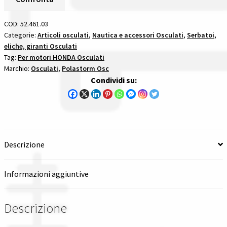
Passo
Spedizioni in italia
9,9
COD:
52.461.03
X
Categorie:
Articoli osculati
,
Nautica e accessori Osculati
,
Serbatoi,
Tutte le categorie dei prodotti
eliche, giranti Osculati
11
Tag:
Per motori HONDA Osculati
-
Marchio:
Osculati
,
Polastorm Osc
10
Wishlist
Condividi su:
Denti
per
Checkout
motori
honda
Il mio account
quantità
Descrizione
Informazioni aggiuntive
Descrizione