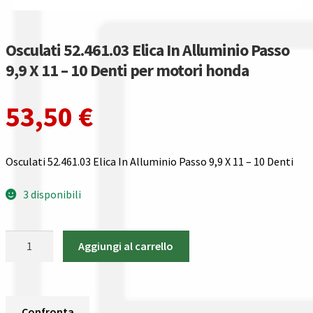
Gestione resi
Guida all’utilizzo del sito
Osculati 52.461.03 Elica In Alluminio Passo
9,9 X 11 – 10 Denti per motori honda
Pagamenti
53,50
€
Privacy policy
Confronta
Osculati 52.461.03 Elica In Alluminio Passo 9,9 X 11 – 10 Denti
Confronta
3 disponibili
I nostri negozi
Osculati
Aggiungi al carrello
52.461.03
Riepilogo ordine
Elica
In
Spedizioni in europa
Alluminio
Confronta