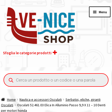
Vai
Vai
Menu
alla
al
navigazione
contenuto
Sfoglia le categorie prodotti
Home
Ricerca
prodotti
Acquisto iva 4% (agevolata)
Chi siamo
Home
Nautica e accessori Osculati
Serbatoi, eliche, giranti
Osculati
Osculati 52.461.03 Elica In Alluminio Passo 9,9 X 11 – 10 Denti
Contatti
per motori honda