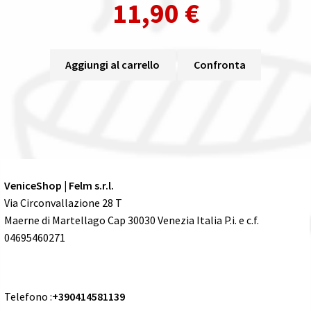
11,90
€
Aggiungi al carrello
Confronta
VeniceShop | Felm s.r.l.
Via Circonvallazione 28 T
Maerne di Martellago Cap 30030 Venezia Italia P.i. e c.f.
04695460271
Telefono :
+390414581139