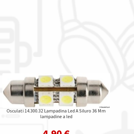
Osculati 14.300.32 Lampadina Led A Siluro 36 Mm
lampadine a led
4,90
€