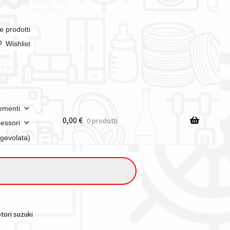
e prodotti
Wishlist
ementi
0,00
€
0 prodotti
essori
agevolata)
otori suzuki