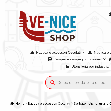
Vai
Vai
alla
al
navigazione
contenuto
Nautica e accessori Osculati
Nautica e 
Camper e campeggio Brunner
Utensileria per industria
Home
Acquisto iva 4% (agevolata)
Chi siamo
Condizioni g
Ricerca
prodotti
Spedizioni in europa
Spedizioni in italia
Tutte le categori
Home
Nautica e accessori Osculati
Serbatoi, eliche, giranti 