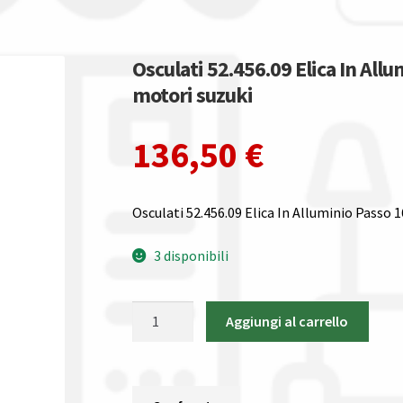
Osculati 52.456.09 Elica In All
motori suzuki
136,50
€
Osculati 52.456.09 Elica In Alluminio Passo 1
3 disponibili
Osculati
Aggiungi al carrello
52.456.09
Elica
In
Alluminio