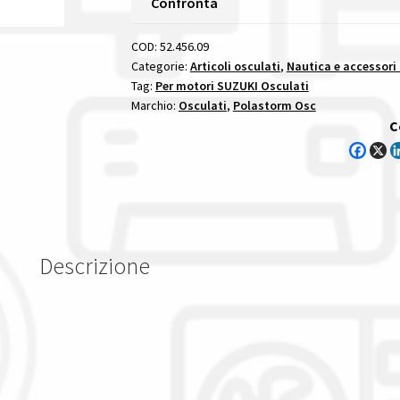
Confronta
Passo
16X20l
COD:
52.456.09
-
Categorie:
Articoli osculati
,
Nautica e accessori
Tag:
Per motori SUZUKI Osculati
15
Marchio:
Osculati
,
Polastorm Osc
Denti
C
per
motori
suzuki
quantità
Descrizione