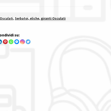
 Osculati
,
Serbatoi, eliche, giranti Osculati
ondividi su: