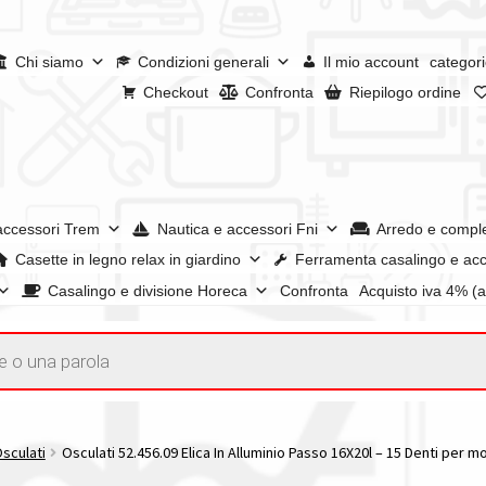
Chi siamo
Condizioni generali
Il mio account
categori
Checkout
Confronta
Riepilogo ordine
accessori Trem
Nautica e accessori Fni
Arredo e compl
Casette in legno relax in giardino
Ferramenta casalingo e acc
Casalingo e divisione Horeca
Confronta
Acquisto iva 4% (
enerali
Confronta
Confronta
I nostri negozi
Riepilogo ordine
e dei prodotti
Wishlist
Checkout
Il mio account
Osculati
Osculati 52.456.09 Elica In Alluminio Passo 16X20l – 15 Denti per m