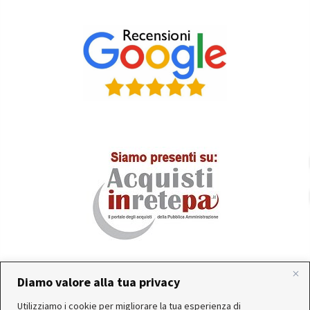
Diamo valore alla tua privacy
In occasione delle FERIE ESTIVE, alcune aziende
Utilizziamo i cookie per migliorare la tua esperienza di
produttrici e corrieri potrebbero sospendere o rallentare