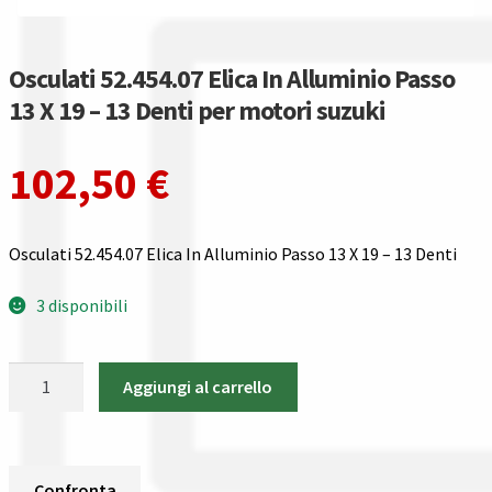
Gestione resi
Guida all’utilizzo del sito
Osculati 52.454.07 Elica In Alluminio Passo
13 X 19 – 13 Denti per motori suzuki
Pagamenti
102,50
€
Privacy policy
Confronta
Osculati 52.454.07 Elica In Alluminio Passo 13 X 19 – 13 Denti
Confronta
3 disponibili
I nostri negozi
Osculati
Aggiungi al carrello
52.454.07
Riepilogo ordine
Elica
In
Spedizioni in europa
Alluminio
Confronta