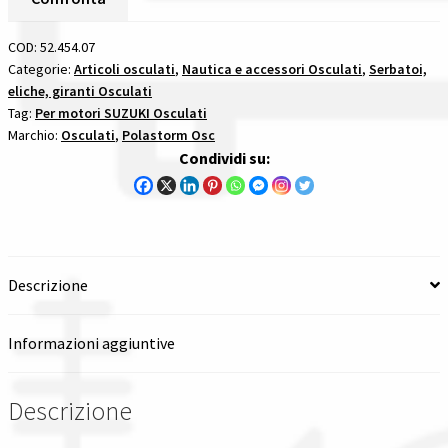
Passo
Spedizioni in italia
13
COD:
52.454.07
X
Categorie:
Articoli osculati
,
Nautica e accessori Osculati
,
Serbatoi,
Tutte le categorie dei prodotti
eliche, giranti Osculati
19
Tag:
Per motori SUZUKI Osculati
-
Marchio:
Osculati
,
Polastorm Osc
13
Wishlist
Condividi su:
Denti
per
Checkout
motori
suzuki
Il mio account
quantità
Descrizione
Informazioni aggiuntive
Descrizione