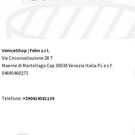
VeniceShop | Felm s.r.l.
Via Circonvallazione 28 T
Maerne di Martellago Cap 30030 Venezia Italia P.i. e c.f.
04695460271
Telefono :
+390414581139