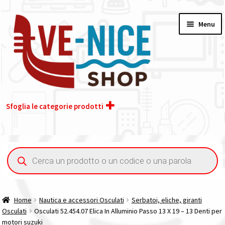
Vai
Vai
Menu
alla
al
navigazione
contenuto
Sfoglia le categorie prodotti
Home
Ricerca
prodotti
Acquisto iva 4% (agevolata)
Chi siamo
Home
Nautica e accessori Osculati
Serbatoi, eliche, giranti
Osculati
Osculati 52.454.07 Elica In Alluminio Passo 13 X 19 – 13 Denti per
Contatti
motori suzuki