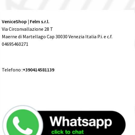
VeniceShop | Felm s.r.l.
Via Circonvallazione 28 T
Maerne di Martellago Cap 30030 Venezia Italia P.i. e c.f.
04695460271
Telefono :
+390414581139