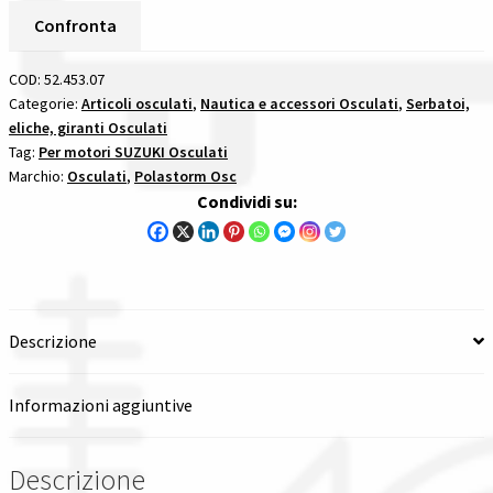
Alluminio
Confronta
Tutte le categorie dei prodotti
Passo
11
COD:
52.453.07
Wishlist
1/4
Categorie:
Articoli osculati
,
Nautica e accessori Osculati
,
Serbatoi,
eliche, giranti Osculati
X
Tag:
Per motori SUZUKI Osculati
15
Checkout
Marchio:
Osculati
,
Polastorm Osc
-
Condividi su:
13
Il mio account
Denti
per
motori
suzuki
Descrizione
quantità
Informazioni aggiuntive
Descrizione