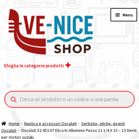
Vai
Vai
Menu
alla
al
navigazione
contenuto
Sfoglia le categorie prodotti
Home
Ricerca
prodotti
Chi siamo
Contatti
Home
Nautica e accessori Osculati
Serbatoi, eliche, giranti
Osculati
Osculati 52.453.07 Elica In Alluminio Passo 11 1/4 X 15 – 13 Denti
Il nostro gruppo acquisti
per motori suzuki