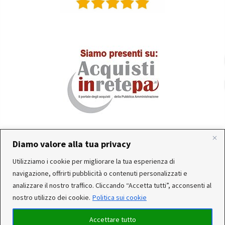
Diamo valore alla tua privacy
Utilizziamo i cookie per migliorare la tua esperienza di
In occasione delle FERIE ESTIVE, alcune aziende
Servizio clienti attivo: Da Lunedì a Venerdì dalle 10:30 alle
navigazione, offrirti pubblicità o contenuti personalizzati e
produttrici e corrieri potrebbero sospendere o rallentare
12:30 e dalle 15:30 alle 17:30
analizzare il nostro traffico. Cliccando “Accetta tutti”, acconsenti al
temporaneamente le attività.Per questo motivo, gli ordini
nostro utilizzo dei cookie.
Politica sui cookie
dei reparti Utensileria - Casalingo - ferramenta - arredo
ricevuti, potrebbero essere CONSEGNATI DOPO IL 25-08-
Accettare tutto