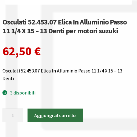
Guida all’utilizzo del sito
Pagamenti
Osculati 52.453.07 Elica In Alluminio Passo
11 1/4 X 15 – 13 Denti per motori suzuki
Privacy policy
62,50
€
Confronta
Confronta
Osculati 52.453.07 Elica In Alluminio Passo 11 1/4 X 15 – 13
Denti
I nostri negozi
3 disponibili
Riepilogo ordine
Osculati
Aggiungi al carrello
Spedizioni in europa
52.453.07
Elica
Spedizioni in italia
In