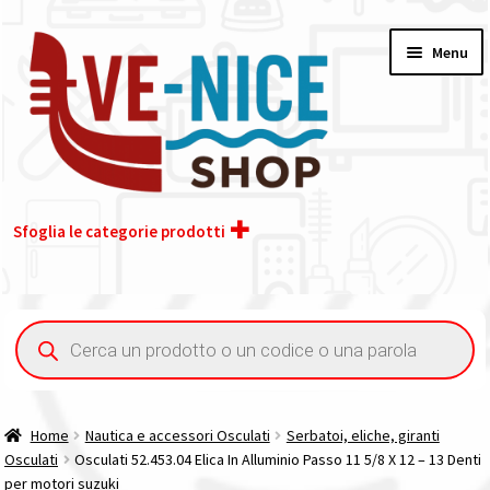
Vai
Vai
Menu
alla
al
navigazione
contenuto
Sfoglia le categorie prodotti
Home
Ricerca
prodotti
Acquisto iva 4% (agevolata)
Chi siamo
Home
Nautica e accessori Osculati
Serbatoi, eliche, giranti
Osculati
Osculati 52.453.04 Elica In Alluminio Passo 11 5/8 X 12 – 13 Denti
Contatti
per motori suzuki