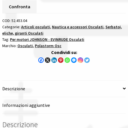
Alluminio
Confronta
Spedizioni in italia
Passo
11
COD:
52.453.04
Tutte le categorie dei prodotti
5/8
Categorie:
Articoli osculati
,
Nautica e accessori Osculati
,
Serbatoi,
eliche, giranti Osculati
X
Tag:
Per motori JOHNSON - EVINRUDE Osculati
12
Wishlist
Marchio:
Osculati
,
Polastorm Osc
-
Condividi su:
13
Checkout
Denti
per
Il mio account
motori
suzuki
Descrizione
quantità
Informazioni aggiuntive
Descrizione