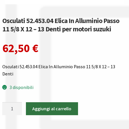
Gestione resi
Guida all’utilizzo del sito
Osculati 52.453.04 Elica In Alluminio Passo
11 5/8 X 12 – 13 Denti per motori suzuki
Pagamenti
62,50
€
Privacy policy
Confronta
Osculati 52.453.04 Elica In Alluminio Passo 11 5/8 X 12 – 13
Denti
Confronta
3 disponibili
I nostri negozi
Osculati
Aggiungi al carrello
Riepilogo ordine
52.453.04
Elica
Spedizioni in europa
In