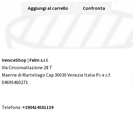
Aggiungi al carrello
Confronta
VeniceShop | Felm s.r.l.
Via Circonvallazione 28 T
Maerne di Martellago Cap 30030 Venezia Italia P.i. e c.f.
04695460271
Telefono :
+390414581139