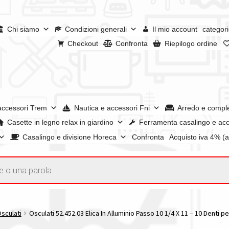
Chi siamo
Condizioni generali
Il mio account
categori
Checkout
Confronta
Riepilogo ordine
accessori Trem
Nautica e accessori Fni
Arredo e compl
Casette in legno relax in giardino
Ferramenta casalingo e acc
Casalingo e divisione Horeca
Confronta
Acquisto iva 4% (
enerali
Confronta
Confronta
I nostri negozi
Riepilogo ordine
e dei prodotti
Wishlist
Checkout
Il mio account
Osculati
Osculati 52.452.03 Elica In Alluminio Passo 10 1/4 X 11 – 10 Denti p