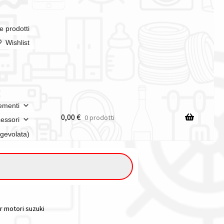
e prodotti
Wishlist
ementi
0,00
€
0 prodotti
essori
agevolata)
er motori suzuki