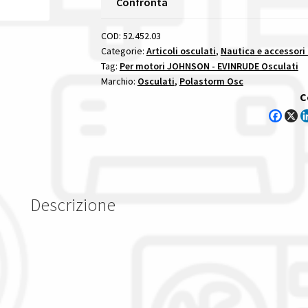
Confronta
Passo
10
COD:
52.452.03
1/4
Categorie:
Articoli osculati
,
Nautica e accessori
Tag:
Per motori JOHNSON - EVINRUDE Osculati
X
Marchio:
Osculati
,
Polastorm Osc
11
C
-
10
Denti
per
motori
suzuki
Descrizione
quantità