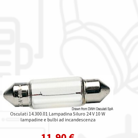
Osculati 14.300.01 Lampadina Siluro 24 V 10 W
lampadine e bulbi ad incandescenza
11,90
€