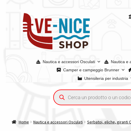
Vai
Vai
alla
al
navigazione
contenuto
Nautica e accessori Osculati
Nautica e 
Camper e campeggio Brunner
Utensileria per industria
Home
Acquisto iva 4% (agevolata)
Chi siamo
Condizioni g
Ricerca
prodotti
Spedizioni in europa
Spedizioni in italia
Tutte le categori
Home
Nautica e accessori Osculati
Serbatoi, eliche, giranti 