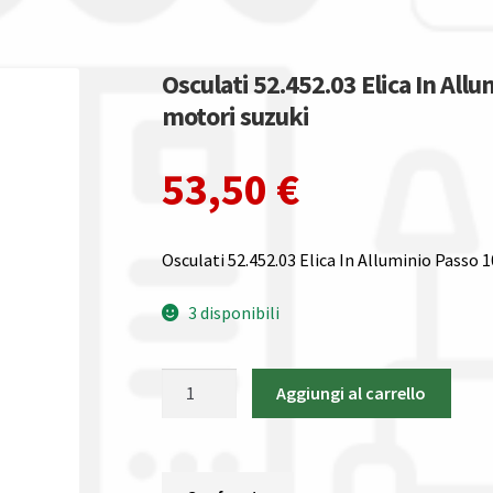
Osculati 52.452.03 Elica In Allu
motori suzuki
53,50
€
Osculati 52.452.03 Elica In Alluminio Passo 1
3 disponibili
Osculati
Aggiungi al carrello
52.452.03
Elica
In
Alluminio