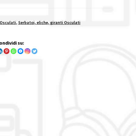
 Osculati
,
Serbatoi, eliche, giranti Osculati
ondividi su: