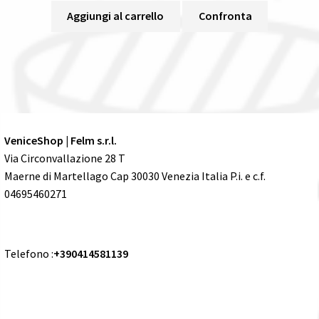
Aggiungi al carrello
Confronta
VeniceShop | Felm s.r.l.
Via Circonvallazione 28 T
Maerne di Martellago Cap 30030 Venezia Italia P.i. e c.f.
04695460271
Telefono :
+390414581139