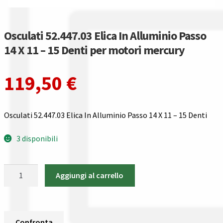
Gestione resi
Guida all’utilizzo del sito
Osculati 52.447.03 Elica In Alluminio Passo
14 X 11 – 15 Denti per motori mercury
Pagamenti
119,50
€
Privacy policy
Confronta
Osculati 52.447.03 Elica In Alluminio Passo 14 X 11 – 15 Denti
Confronta
3 disponibili
I nostri negozi
Osculati
Aggiungi al carrello
52.447.03
Riepilogo ordine
Elica
In
Spedizioni in europa
Alluminio
Confronta