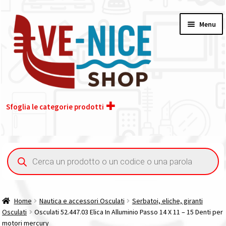
Vai
Vai
Menu
alla
al
navigazione
contenuto
Sfoglia le categorie prodotti
Home
Ricerca
prodotti
Acquisto iva 4% (agevolata)
Chi siamo
Home
Nautica e accessori Osculati
Serbatoi, eliche, giranti
Osculati
Osculati 52.447.03 Elica In Alluminio Passo 14 X 11 – 15 Denti per
Contatti
motori mercury