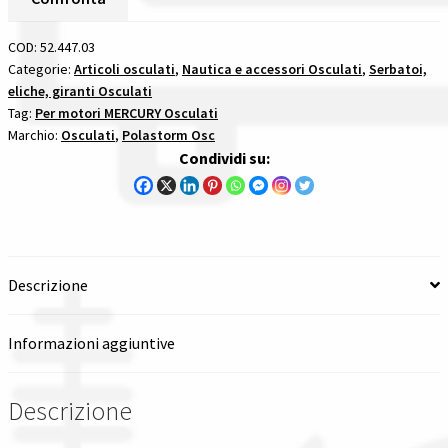
Passo
Spedizioni in italia
14
COD:
52.447.03
X
Categorie:
Articoli osculati
,
Nautica e accessori Osculati
,
Serbatoi,
Tutte le categorie dei prodotti
eliche, giranti Osculati
11
Tag:
Per motori MERCURY Osculati
-
Marchio:
Osculati
,
Polastorm Osc
15
Wishlist
Condividi su:
Denti
per
Checkout
motori
mercury
Il mio account
quantità
Descrizione
Informazioni aggiuntive
Descrizione