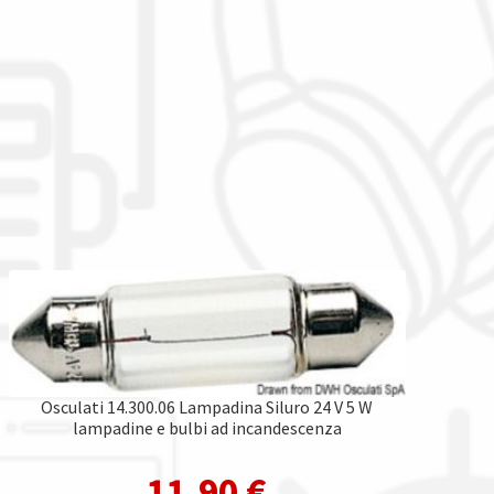
Osculati 14.300.06 Lampadina Siluro 24 V 5 W
lampadine e bulbi ad incandescenza
11,90
€