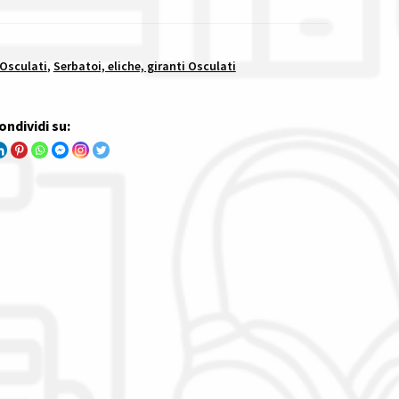
 Osculati
,
Serbatoi, eliche, giranti Osculati
ondividi su: