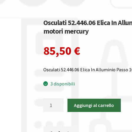
Osculati 52.446.06 Elica In Allu
motori mercury
85,50
€
Osculati 52.446.06 Elica In Alluminio Passo 1
3 disponibili
Osculati
Aggiungi al carrello
52.446.06
Elica
In
Alluminio