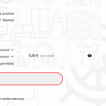
e prodotti
Wishlist
ementi
0,00
€
0 prodotti
essori
agevolata)
per motori mercury