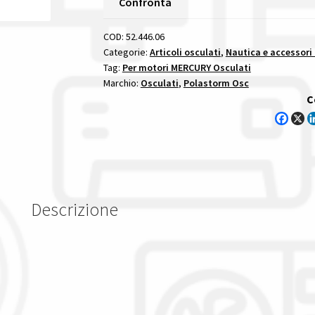
Confronta
Passo
10
COD:
52.446.06
1/2
Categorie:
Articoli osculati
,
Nautica e accessori
Tag:
Per motori MERCURY Osculati
X
Marchio:
Osculati
,
Polastorm Osc
13
C
-
13
Denti
per
motori
mercury
Descrizione
quantità