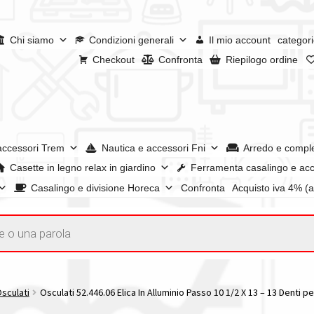
Chi siamo
Condizioni generali
Il mio account
categori
Checkout
Confronta
Riepilogo ordine
accessori Trem
Nautica e accessori Fni
Arredo e compl
Casette in legno relax in giardino
Ferramenta casalingo e acc
Casalingo e divisione Horeca
Confronta
Acquisto iva 4% (
enerali
Confronta
Confronta
I nostri negozi
Riepilogo ordine
e dei prodotti
Wishlist
Checkout
Il mio account
Osculati
Osculati 52.446.06 Elica In Alluminio Passo 10 1/2 X 13 – 13 Denti 