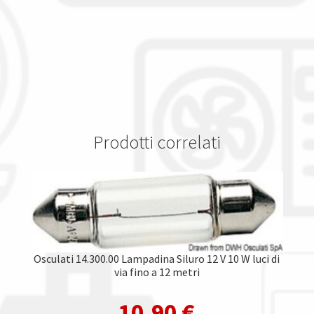
Prodotti correlati
Osculati 14.300.00 Lampadina Siluro 12 V 10 W luci di
via fino a 12 metri
10,90
€