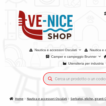
Vai
Vai
alla
al
navigazione
contenuto
Nautica e accessori Osculati
Nautica e 
Camper e campeggio Brunner
Utensileria per industria
Home
Acquisto iva 4% (agevolata)
Chi siamo
Condizioni g
Ricerca
prodotti
Spedizioni in europa
Spedizioni in italia
Tutte le categori
Home
Nautica e accessori Osculati
Serbatoi, eliche, giranti 