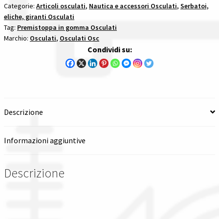
premistoppa
Categorie:
Articoli osculati
,
Nautica e accessori Osculati
,
Serbatoi,
eliche, giranti Osculati
in
Spedizioni in italia
Tag:
Premistoppa in gomma Osculati
gomma
Marchio:
Osculati
,
Osculati Osc
quantità
Tutte le categorie dei prodotti
Condividi su:
Wishlist
Checkout
Descrizione
Il mio account
Informazioni aggiuntive
Descrizione