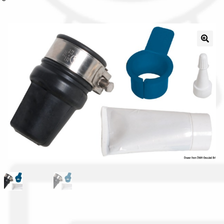
Il nostro gruppo acquisti
La nostra azienda
Condizioni generali
Acquisti in rete pubblica amministrazione
Assicurazione integrativa Garanzia3
Bonus fiscali 2025
Diritto di recesso
Garanzia del produttore