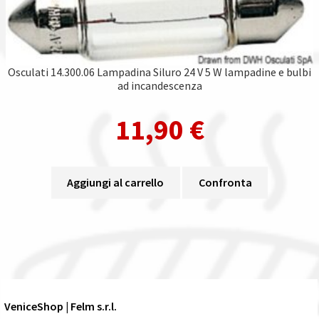
Osculati 14.300.06 Lampadina Siluro 24 V 5 W lampadine e bulbi
ad incandescenza
11,90
€
Aggiungi al carrello
Confronta
VeniceShop | Felm s.r.l.