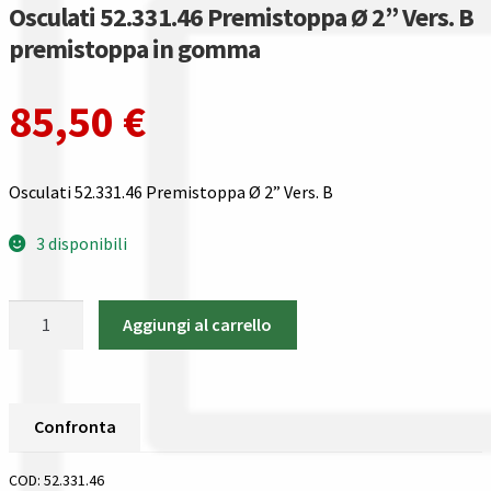
Gestione resi
Osculati 52.331.46 Premistoppa Ø 2” Vers. B
premistoppa in gomma
Guida all’utilizzo del sito
85,50
€
Pagamenti
Privacy policy
Osculati 52.331.46 Premistoppa Ø 2” Vers. B
Confronta
3 disponibili
Confronta
Osculati
Aggiungi al carrello
52.331.46
I nostri negozi
Premistoppa
Ø
Riepilogo ordine
2''
Confronta
Vers.
Spedizioni in europa
B
COD:
52.331.46