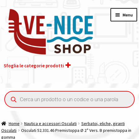
Vai
Vai
Menu
alla
al
navigazione
contenuto
Sfoglia le categorie prodotti
Home
Ricerca
prodotti
Acquisto iva 4% (agevolata)
Chi siamo
Home
Nautica e accessori Osculati
Serbatoi, eliche, giranti
Osculati
Osculati 52.331.46 Premistoppa Ø 2” Vers. B premistoppa in
Contatti
gomma