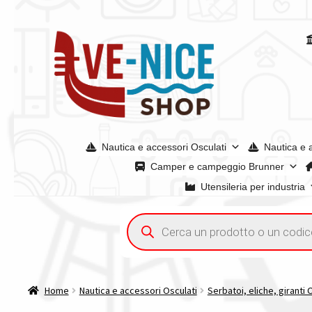
Vai
Vai
alla
al
navigazione
contenuto
Nautica e accessori Osculati
Nautica e 
Camper e campeggio Brunner
Utensileria per industria
Home
Acquisto iva 4% (agevolata)
Chi siamo
Condizioni g
Ricerca
prodotti
Spedizioni in europa
Spedizioni in italia
Tutte le categori
Home
Nautica e accessori Osculati
Serbatoi, eliche, giranti 