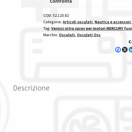
Confronta
Bianco
Freddo
COD:
52.125.82
vernici
Categorie:
Articoli osculati
,
Nautica e accessori
Tag:
Vernici nitro spray per motori MERCURY fuor
acriliche
Marchio:
Osculati
,
Osculati Osc
spray
C
marine
motor
paint
con
propellente
ecologico
Descrizione
quantità