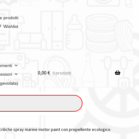
e prodotti
Wishlist
ementi
0,00
€
0 prodotti
essori
agevolata)
criliche spray marine motor paint con propellente ecologico