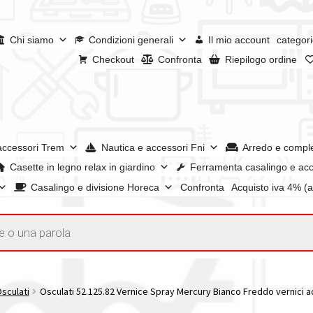
Chi siamo
Condizioni generali
Il mio account
categori
Checkout
Confronta
Riepilogo ordine
accessori Trem
Nautica e accessori Fni
Arredo e compl
Casette in legno relax in giardino
Ferramenta casalingo e acc
Casalingo e divisione Horeca
Confronta
Acquisto iva 4% (
enerali
Confronta
Confronta
I nostri negozi
Riepilogo ordine
e dei prodotti
Wishlist
Checkout
Il mio account
Osculati
Osculati 52.125.82 Vernice Spray Mercury Bianco Freddo vernici a