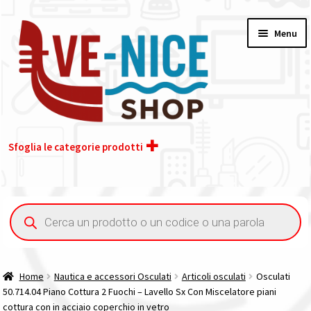
Vai
Vai
Menu
alla
al
navigazione
contenuto
Sfoglia le categorie prodotti
Home
Ricerca
prodotti
Acquisto iva 4% (agevolata)
Chi siamo
Home
Nautica e accessori Osculati
Articoli osculati
Osculati
50.714.04 Piano Cottura 2 Fuochi – Lavello Sx Con Miscelatore piani
Contatti
cottura con in acciaio coperchio in vetro