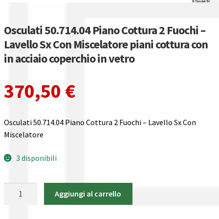
Gestione resi
Osculati 50.714.04 Piano Cottura 2 Fuochi –
Guida all’utilizzo del sito
Lavello Sx Con Miscelatore piani cottura con
in acciaio coperchio in vetro
Pagamenti
Privacy policy
370,50
€
Confronta
Osculati 50.714.04 Piano Cottura 2 Fuochi – Lavello Sx Con
Confronta
Miscelatore
3 disponibili
I nostri negozi
Riepilogo ordine
Osculati
Aggiungi al carrello
50.714.04
Spedizioni in europa
Piano