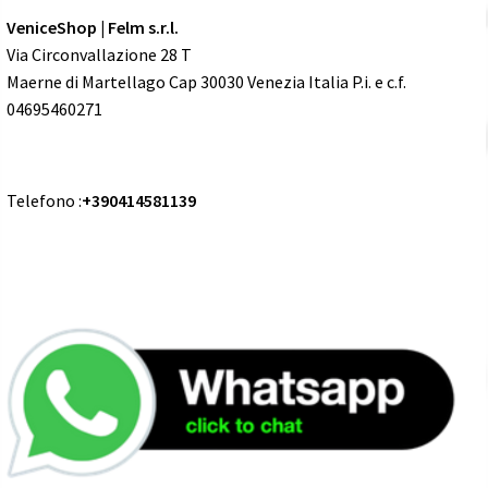
VeniceShop | Felm s.r.l.
Via Circonvallazione 28 T
Maerne di Martellago Cap 30030 Venezia Italia P.i. e c.f.
04695460271
Telefono :
+390414581139