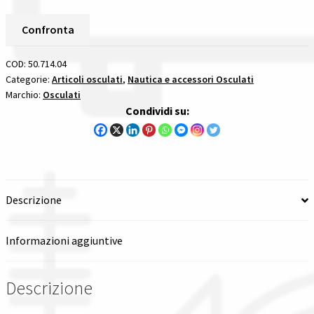
Cottura
Spedizioni in italia
2
Confronta
Fuochi
-
Tutte le categorie dei prodotti
COD:
50.714.04
Lavello
Categorie:
Articoli osculati
,
Nautica e accessori Osculati
Marchio:
Osculati
Sx
Wishlist
Condividi su:
Con
Miscelatore
Checkout
piani
cottura
Il mio account
con
Descrizione
in
acciaio
coperchio
Informazioni aggiuntive
in
vetro
Descrizione
quantità