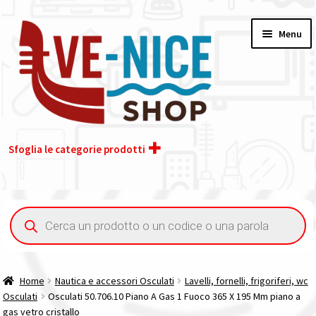
Vai
Vai
Menu
alla
al
navigazione
contenuto
Sfoglia le categorie prodotti
Home
Ricerca
prodotti
Acquisto iva 4% (agevolata)
Chi siamo
Home
Nautica e accessori Osculati
Lavelli, fornelli, frigoriferi, wc
Osculati
Osculati 50.706.10 Piano A Gas 1 Fuoco 365 X 195 Mm piano a
Contatti
gas vetro cristallo