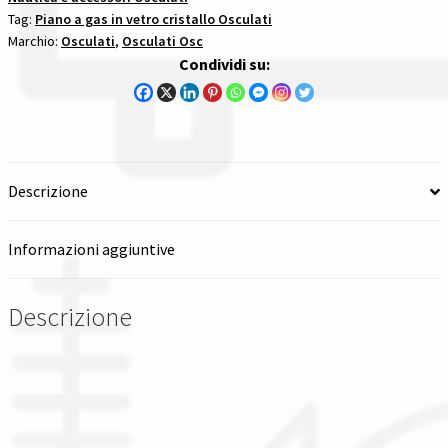
Tag:
Piano a gas in vetro cristallo Osculati
195
Spedizioni in italia
Marchio:
Osculati
,
Osculati Osc
Mm
Condividi su:
piano
Tutte le categorie dei prodotti
a
gas
Wishlist
vetro
cristallo
Descrizione
Checkout
quantità
Il mio account
Informazioni aggiuntive
Descrizione