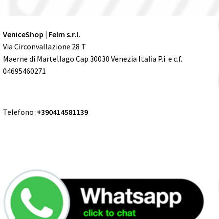
VeniceShop | Felm s.r.l.
Via Circonvallazione 28 T
Maerne di Martellago Cap 30030 Venezia Italia P.i. e c.f.
04695460271
Telefono :
+390414581139