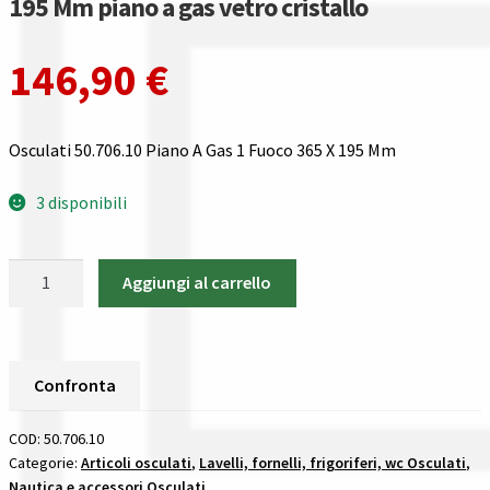
195 Mm piano a gas vetro cristallo
Gestione resi
146,90
€
Guida all’utilizzo del sito
Pagamenti
Osculati 50.706.10 Piano A Gas 1 Fuoco 365 X 195 Mm
Privacy policy
3 disponibili
Confronta
Osculati
Aggiungi al carrello
50.706.10
Confronta
Piano
A
I nostri negozi
Gas
Confronta
1
Riepilogo ordine
Fuoco
COD:
50.706.10
365
Categorie:
Articoli osculati
,
Lavelli, fornelli, frigoriferi, wc Osculati
,
Spedizioni in europa
Nautica e accessori Osculati
X