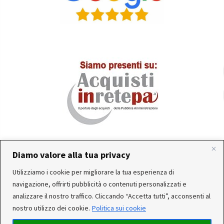
Diamo valore alla tua privacy
In occasione delle FERIE ESTIVE, alcune aziende
Utilizziamo i cookie per migliorare la tua esperienza di
produttrici e corrieri potrebbero sospendere o rallentare
Servizio clienti attivo: Da Lunedì a Venerdì dalle 10:30 alle
navigazione, offrirti pubblicità o contenuti personalizzati e
temporaneamente le attività. Per questo motivo, gli
12:30 e dalle 15:30 alle 17:30
analizzare il nostro traffico. Cliccando “Accetta tutti”, acconsenti al
ordini di alcuni reparti (Utensileria - Ferramenta - arredo)
nostro utilizzo dei cookie.
Politica sui cookie
ricevuti, potrebbero essere CONSEGNATI DOPO IL 25-08-