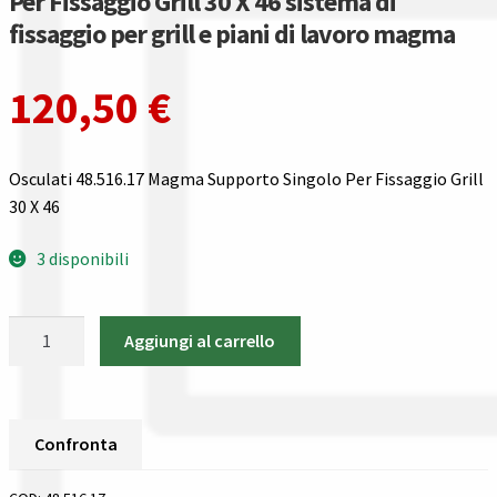
Per Fissaggio Grill 30 X 46 sistema di
Gestione resi
fissaggio per grill e piani di lavoro magma
Guida all’utilizzo del sito
120,50
€
Pagamenti
Osculati 48.516.17 Magma Supporto Singolo Per Fissaggio Grill
Privacy policy
30 X 46
Confronta
3 disponibili
Confronta
Osculati
Aggiungi al carrello
48.516.17
I nostri negozi
Magma
Supporto
Riepilogo ordine
Singolo
Confronta
Per
Spedizioni in europa
Fissaggio