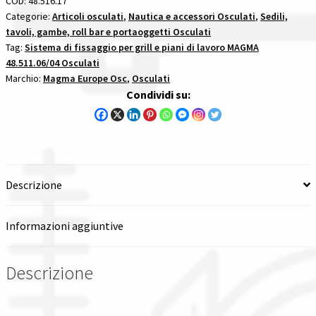
COD:
48.516.17
Grill
Categorie:
Articoli osculati
,
Nautica e accessori Osculati
,
Sedili,
Spedizioni in italia
tavoli, gambe, roll bar e portaoggetti Osculati
30
Tag:
Sistema di fissaggio per grill e piani di lavoro MAGMA
X
48.511.06/04 Osculati
Tutte le categorie dei prodotti
46
Marchio:
Magma Europe Osc
,
Osculati
sistema
Condividi su:
Wishlist
di
fissaggio
Checkout
per
grill
e
Il mio account
Descrizione
piani
di
Informazioni aggiuntive
lavoro
magma
quantità
Descrizione