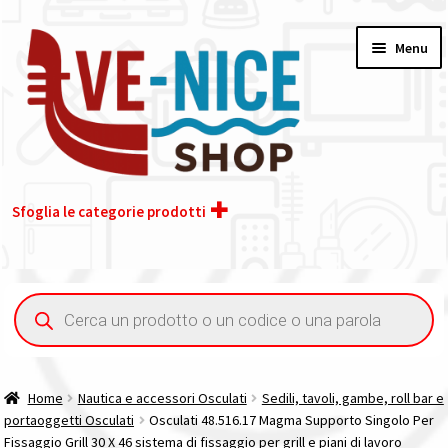
Vai
Vai
Menu
alla
al
navigazione
contenuto
Sfoglia le categorie prodotti
Home
Ricerca
prodotti
Acquisto iva 4% (agevolata)
Chi siamo
Home
Nautica e accessori Osculati
Sedili, tavoli, gambe, roll bar e
portaoggetti Osculati
Osculati 48.516.17 Magma Supporto Singolo Per
Contatti
Fissaggio Grill 30 X 46 sistema di fissaggio per grill e piani di lavoro