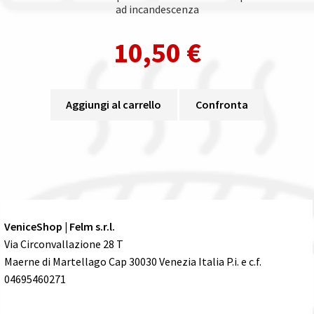
ad incandescenza
10,50
€
Aggiungi al carrello
Confronta
VeniceShop | Felm s.r.l.
Via Circonvallazione 28 T
Maerne di Martellago Cap 30030 Venezia Italia P.i. e c.f.
04695460271