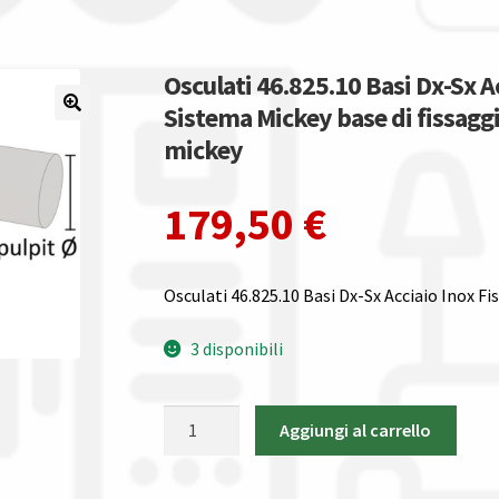
Osculati 46.825.10 Basi Dx-Sx A
Sistema Mickey base di fissaggi
mickey
179,50
€
Osculati 46.825.10 Basi Dx-Sx Acciaio Inox F
3 disponibili
Osculati
Aggiungi al carrello
46.825.10
Basi