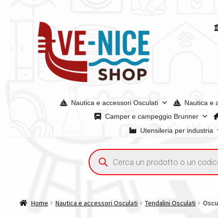
Vai
Vai
alla
al
navigazione
contenuto
Nautica e accessori Osculati
Nautica e 
Camper e campeggio Brunner
Utensileria per industria
Home
Acquisto iva 4% (agevolata)
Chi siamo
Condizioni g
Ricerca
prodotti
Spedizioni in europa
Spedizioni in italia
Tutte le categori
Home
Nautica e accessori Osculati
Tendalini Osculati
Oscul