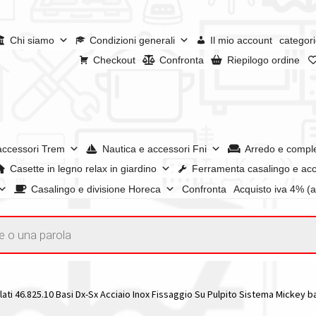
Chi siamo
Condizioni generali
Il mio account
categori
Checkout
Confronta
Riepilogo ordine
accessori Trem
Nautica e accessori Fni
Arredo e compl
Casette in legno relax in giardino
Ferramenta casalingo e acc
Casalingo e divisione Horeca
Confronta
Acquisto iva 4% (
enerali
Confronta
Confronta
I nostri negozi
Riepilogo ordine
e dei prodotti
Wishlist
Checkout
Il mio account
ati 46.825.10 Basi Dx-Sx Acciaio Inox Fissaggio Su Pulpito Sistema Mickey ba