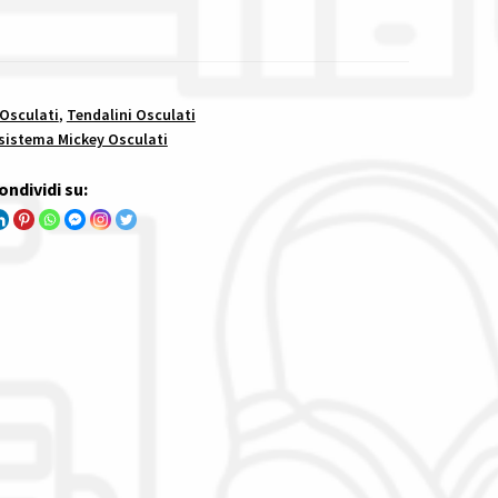
 Osculati
,
Tendalini Osculati
x sistema Mickey Osculati
ondividi su: