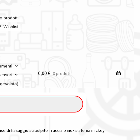
e prodotti
Wishlist
ementi
0,00
€
0 prodotti
essori
agevolata)
se di fissaggio su pulpito in acciaio inox sistema mickey