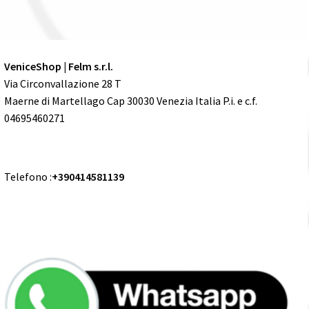
VeniceShop | Felm s.r.l.
Via Circonvallazione 28 T
Maerne di Martellago Cap 30030 Venezia Italia P.i. e c.f.
04695460271
Telefono :
+390414581139