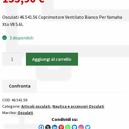
Spedizioni in italia
Osculati 46.541.56 Coprimotore Ventilato Bianco Per Yamaha
Xto V8 5.6L
Tutte le categorie dei prodotti
3 disponibili
Wishlist
Osculati
Checkout
Aggiungi al carrello
46.541.56
Coprimotore
Il mio account
Ventilato
Bianco
Confronta
Per
Yamaha
COD:
46.541.56
Xto
Categorie:
Articoli osculati
,
Nautica e accessori Osculati
Marchio:
Osculati
V8
Condividi su:
5.6L
tendalini