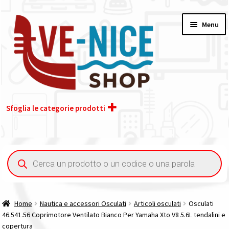
Vai
Vai
Menu
alla
al
navigazione
contenuto
Sfoglia le categorie prodotti
Home
Ricerca
prodotti
Acquisto iva 4% (agevolata)
Chi siamo
Home
Nautica e accessori Osculati
Articoli osculati
Osculati
46.541.56 Coprimotore Ventilato Bianco Per Yamaha Xto V8 5.6L tendalini e
Contatti
copertura