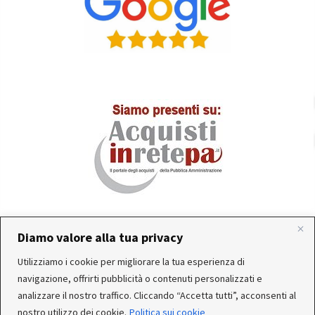
Diamo valore alla tua privacy
In occasione delle FERIE ESTIVE, alcune aziende
Utilizziamo i cookie per migliorare la tua esperienza di
produttrici e corrieri potrebbero sospendere o rallentare
Servizio clienti attivo: Da Lunedì a Venerdì dalle 10:30 alle
navigazione, offrirti pubblicità o contenuti personalizzati e
temporaneamente le attività. Per questo motivo, gli
12:30 e dalle 15:30 alle 17:30
analizzare il nostro traffico. Cliccando “Accetta tutti”, acconsenti al
ordini di alcuni reparti (Utensileria - Ferramenta - arredo)
nostro utilizzo dei cookie.
Politica sui cookie