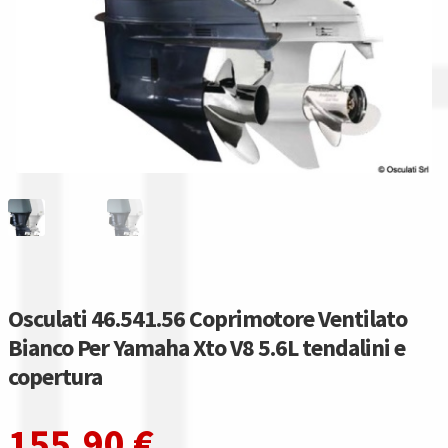
Gestione resi
Guida all’utilizzo del sito
Pagamenti
Privacy policy
Confronta
Confronta
Osculati 46.541.56 Coprimotore Ventilato
I nostri negozi
Bianco Per Yamaha Xto V8 5.6L tendalini e
copertura
Riepilogo ordine
155,90
€
Spedizioni in europa