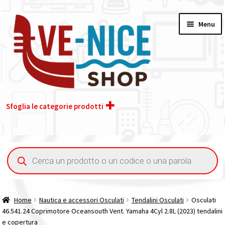
Vai
Vai
Menu
alla
al
navigazione
contenuto
Sfoglia le categorie prodotti
Home
Ricerca
prodotti
Acquisto iva 4% (agevolata)
Chi siamo
Home
Nautica e accessori Osculati
Tendalini Osculati
Osculati
46.541.24 Coprimotore Oceansouth Vent. Yamaha 4Cyl 2.8L (2023) tendalini
Contatti
e copertura