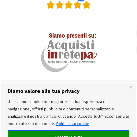
Diamo valore alla tua privacy
In occasione delle FERIE ESTIVE, alcune aziende
Utilizziamo i cookie per migliorare la tua esperienza di
produttrici e corrieri potrebbero sospendere o rallentare
Servizio clienti attivo: Da Lunedì a Venerdì dalle 10:30 alle
navigazione, offrirti pubblicità o contenuti personalizzati e
temporaneamente le attività. Per questo motivo, gli
12:30 e dalle 15:30 alle 17:30
analizzare il nostro traffico. Cliccando “Accetta tutti”, acconsenti al
ordini di alcuni reparti (Utensileria - Ferramenta - arredo)
nostro utilizzo dei cookie.
Politica sui cookie
ricevuti, potrebbero essere CONSEGNATI DOPO IL 25-08-
2026. Noi saremo chiusi per ferie dal 15 al 22 Agosto. Per
Accettare tutto