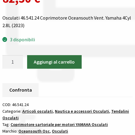
Spedizioni in italia
Osculati 46.541.24 Coprimotore Oceansouth Vent. Yamaha 4Cyl
2.8L (2023)
Tutte le categorie dei prodotti
3 disponibili
Wishlist
Osculati
Checkout
Aggiungi al carrello
46.541.24
Coprimotore
Il mio account
Oceansouth
Vent.
Confronta
Yamaha
4Cyl
COD:
46.541.24
2.8L
Categorie:
Articoli osculati
,
Nautica e accessori Osculati
,
Tendalini
Osculati
(2023)
Tag:
Coprimotore sartoriale per motori YAMAHA Osculati
tendalini
Marchio:
Oceansouth Osc
,
Osculati
e