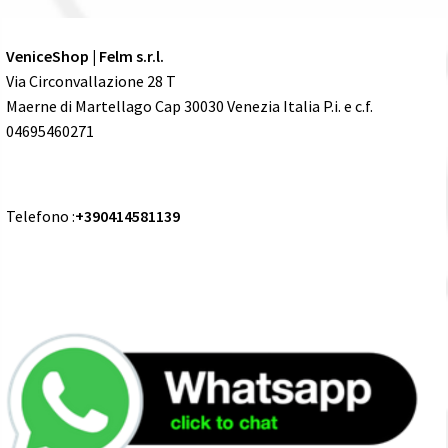
VeniceShop | Felm s.r.l.
Via Circonvallazione 28 T
Maerne di Martellago Cap 30030 Venezia Italia P.i. e c.f.
04695460271
Telefono :
+390414581139