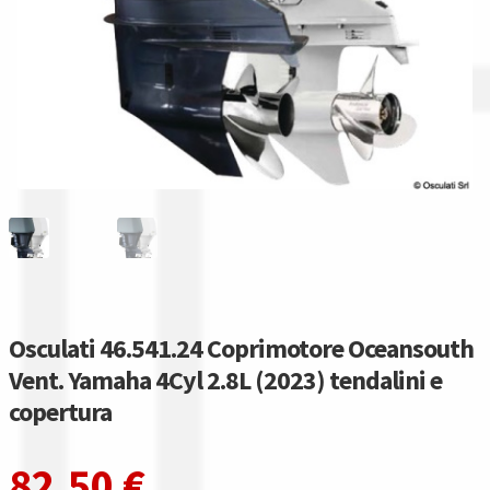
Gestione resi
Guida all’utilizzo del sito
Pagamenti
Privacy policy
Confronta
Confronta
Osculati 46.541.24 Coprimotore Oceansouth
I nostri negozi
Vent. Yamaha 4Cyl 2.8L (2023) tendalini e
copertura
Riepilogo ordine
82,50
€
Spedizioni in europa