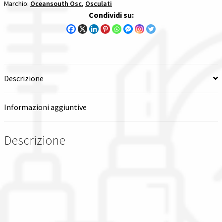
Marchio:
Oceansouth Osc
,
Osculati
e
Condividi su:
copertura
quantità
Descrizione
Informazioni aggiuntive
Descrizione