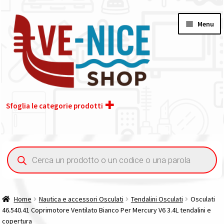
Vai
Vai
Menu
alla
al
navigazione
contenuto
Sfoglia le categorie prodotti
Home
Ricerca
prodotti
Acquisto iva 4% (agevolata)
Chi siamo
Home
Nautica e accessori Osculati
Tendalini Osculati
Osculati
46.540.41 Coprimotore Ventilato Bianco Per Mercury V6 3.4L tendalini e
Contatti
copertura