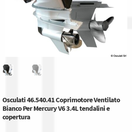
Gestione resi
Guida all’utilizzo del sito
Pagamenti
Privacy policy
Confronta
Confronta
I nostri negozi
Osculati 46.540.41 Coprimotore Ventilato
Bianco Per Mercury V6 3.4L tendalini e
Riepilogo ordine
copertura
Spedizioni in europa