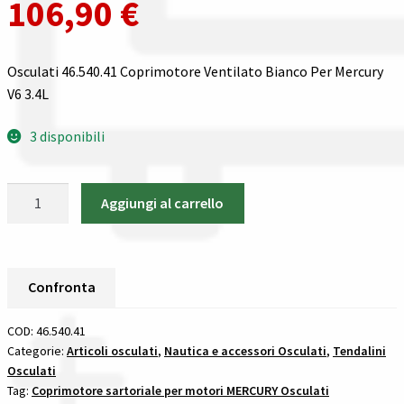
106,90
€
Spedizioni in italia
Osculati 46.540.41 Coprimotore Ventilato Bianco Per Mercury
Tutte le categorie dei prodotti
V6 3.4L
Wishlist
3 disponibili
Checkout
Osculati
Aggiungi al carrello
46.540.41
Il mio account
Coprimotore
Ventilato
Bianco
Confronta
Per
Mercury
COD:
46.540.41
V6
Categorie:
Articoli osculati
,
Nautica e accessori Osculati
,
Tendalini
Osculati
3.4L
Tag:
Coprimotore sartoriale per motori MERCURY Osculati
tendalini