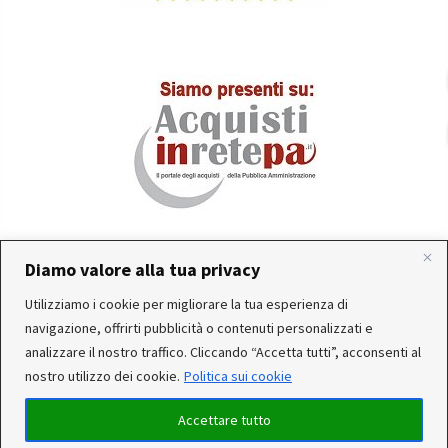
Diamo valore alla tua privacy
In occasione delle FERIE ESTIVE, alcune aziende
Utilizziamo i cookie per migliorare la tua esperienza di
produttrici e corrieri potrebbero sospendere o rallentare
Servizio clienti attivo: Da Lunedì a Venerdì dalle 10:30 alle
navigazione, offrirti pubblicità o contenuti personalizzati e
temporaneamente le attività. Per questo motivo, gli
12:30 e dalle 15:30 alle 17:30
analizzare il nostro traffico. Cliccando “Accetta tutti”, acconsenti al
ordini di alcuni reparti (Utensileria - Ferramenta - arredo)
nostro utilizzo dei cookie.
Politica sui cookie
ricevuti, potrebbero essere CONSEGNATI DOPO IL 25-08-
2026. Noi saremo chiusi per ferie dal 15 al 22 Agosto. Per
Accettare tutto
qualsiasi dubbio, il nostro servizio clienti è a Tua