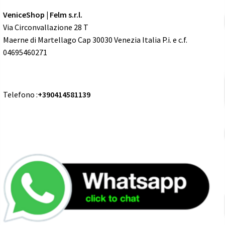
VeniceShop | Felm s.r.l.
Via Circonvallazione 28 T
Maerne di Martellago Cap 30030 Venezia Italia P.i. e c.f.
04695460271
Telefono :
+390414581139