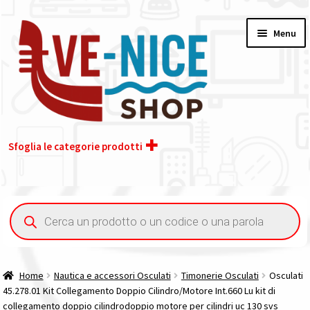
Vai
Vai
Menu
alla
al
navigazione
contenuto
Sfoglia le categorie prodotti
Home
Ricerca
prodotti
Acquisto iva 4% (agevolata)
Chi siamo
Home
Nautica e accessori Osculati
Timonerie Osculati
Osculati
45.278.01 Kit Collegamento Doppio Cilindro/Motore Int.660 Lu kit di
Contatti
collegamento doppio cilindrodoppio motore per cilindri uc 130 svs