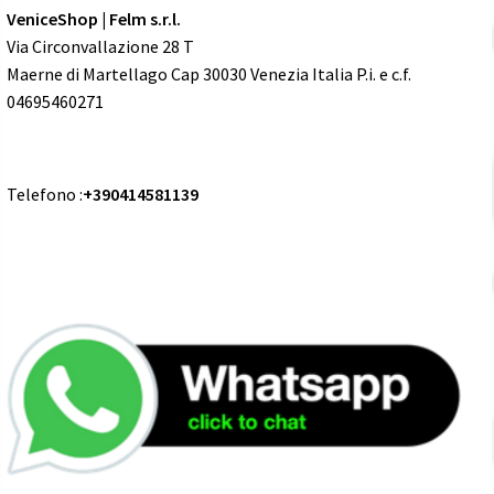
VeniceShop | Felm s.r.l.
Via Circonvallazione 28 T
Maerne di Martellago Cap 30030 Venezia Italia P.i. e c.f.
04695460271
Telefono :
+390414581139