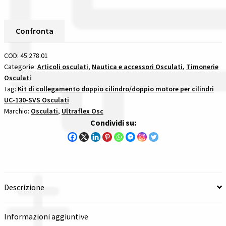
Kit
Collegamento
Spedizioni in italia
Doppio
Confronta
Cilindro/Motore
Tutte le categorie dei prodotti
Int.660
COD:
45.278.01
Lu
Categorie:
Articoli osculati
,
Nautica e accessori Osculati
,
Timonerie
Wishlist
Osculati
kit
Tag:
Kit di collegamento doppio cilindro/doppio motore per cilindri
di
Checkout
UC-130-SVS Osculati
collegamento
Marchio:
Osculati
,
Ultraflex Osc
doppio
Condividi su:
Il mio account
cilindrodoppio
motore
per
cilindri
uc
Descrizione
130
svs
Informazioni aggiuntive
quantità