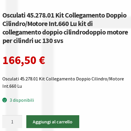
Gestione resi
Osculati 45.278.01 Kit Collegamento Doppio
Guida all’utilizzo del sito
Cilindro/Motore Int.660 Lu kit di
collegamento doppio cilindrodoppio motore
Pagamenti
per cilindri uc 130 svs
Privacy policy
166,50
€
Confronta
Osculati 45.278.01 Kit Collegamento Doppio Cilindro/Motore
Confronta
Int.660 Lu
I nostri negozi
3 disponibili
Riepilogo ordine
Osculati
Aggiungi al carrello
45.278.01
Spedizioni in europa