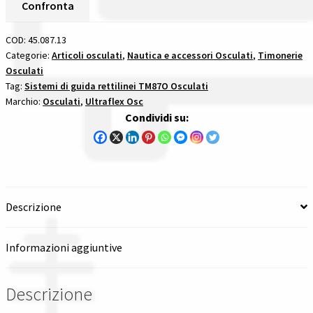
Rettilinea
Confronta
13'
Spedizioni in italia
sistemi
COD:
45.087.13
di
Categorie:
Articoli osculati
,
Nautica e accessori Osculati
,
Timonerie
Tutte le categorie dei prodotti
Osculati
guida
Tag:
Sistemi di guida rettilinei TM87O Osculati
rettilinei
Wishlist
Marchio:
Osculati
,
Ultraflex Osc
tm87o
Condividi su:
quantità
Checkout
Il mio account
Descrizione
Informazioni aggiuntive
Descrizione