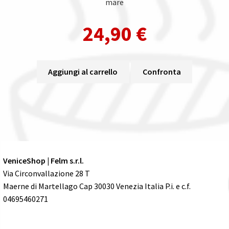
mare
24,90
€
Aggiungi al carrello
Confronta
VeniceShop | Felm s.r.l.
Via Circonvallazione 28 T
Maerne di Martellago Cap 30030 Venezia Italia P.i. e c.f.
04695460271