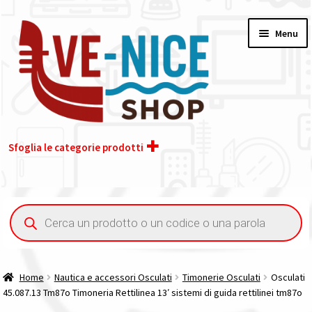
Vai
Vai
Menu
alla
al
navigazione
contenuto
Sfoglia le categorie prodotti
Home
Ricerca
prodotti
Acquisto iva 4% (agevolata)
Chi siamo
Home
Nautica e accessori Osculati
Timonerie Osculati
Osculati
45.087.13 Tm87o Timoneria Rettilinea 13′ sistemi di guida rettilinei tm87o
Contatti