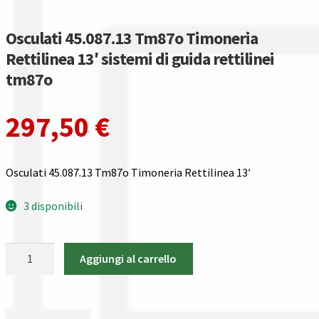
Gestione resi
Osculati 45.087.13 Tm87o Timoneria
Guida all’utilizzo del sito
Rettilinea 13′ sistemi di guida rettilinei
tm87o
Pagamenti
297,50
€
Privacy policy
Confronta
Osculati 45.087.13 Tm87o Timoneria Rettilinea 13′
Confronta
3 disponibili
I nostri negozi
Osculati
Aggiungi al carrello
45.087.13
Riepilogo ordine
Tm87o
Timoneria
Spedizioni in europa