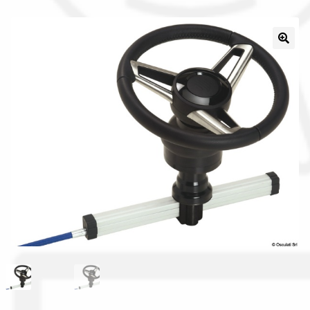
Il nostro gruppo acquisti
La nostra azienda
Condizioni generali
Acquisti in rete pubblica amministrazione
Assicurazione integrativa Garanzia3
Bonus fiscali 2025
Diritto di recesso
Garanzia del produttore