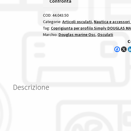
Confronta
Simply
Douglas
COD:
44.043.50
Marine
Categorie:
Articoli osculati
,
Nautica e accessori
Tag:
Coprigiunta per profilo Simply DOUGLAS MA
coprigiunta
Marchio:
Douglas marine Osc
,
Osculati
per
C
profilo
simply
douglas
marine
quantità
Descrizione