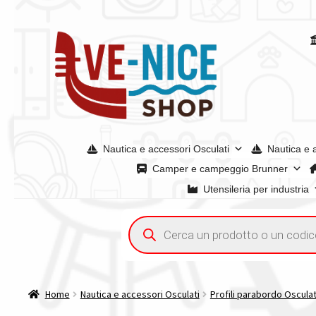
Vai
Vai
alla
al
navigazione
contenuto
Nautica e accessori Osculati
Nautica e 
Camper e campeggio Brunner
Utensileria per industria
Home
Acquisto iva 4% (agevolata)
Chi siamo
Condizioni g
Ricerca
prodotti
Spedizioni in europa
Spedizioni in italia
Tutte le categori
Home
Nautica e accessori Osculati
Profili parabordo Osculat