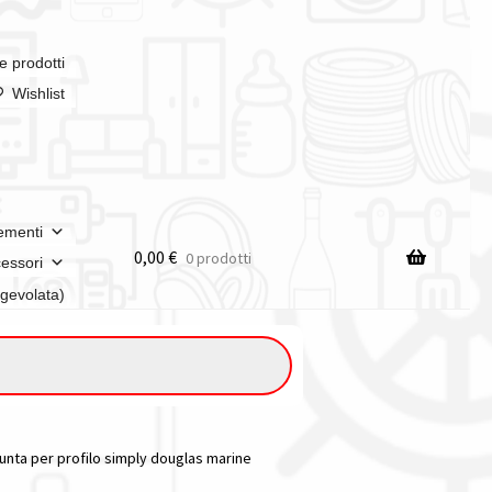
e prodotti
Wishlist
ementi
0,00
€
0 prodotti
essori
agevolata)
iunta per profilo simply douglas marine