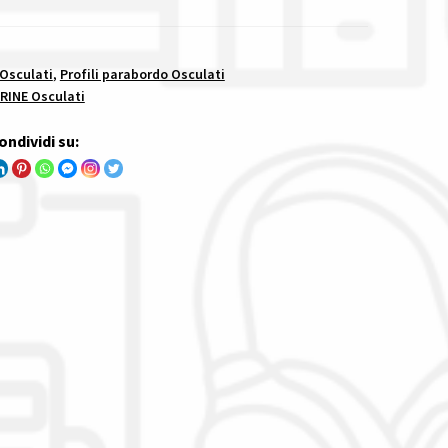
 Osculati
,
Profili parabordo Osculati
RINE Osculati
ondividi su: