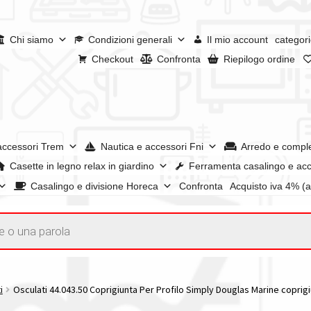
Chi siamo
Condizioni generali
Il mio account
categori
Checkout
Confronta
Riepilogo ordine
accessori Trem
Nautica e accessori Fni
Arredo e compl
Casette in legno relax in giardino
Ferramenta casalingo e acc
Casalingo e divisione Horeca
Confronta
Acquisto iva 4% (
enerali
Confronta
Confronta
I nostri negozi
Riepilogo ordine
e dei prodotti
Wishlist
Checkout
Il mio account
i
Osculati 44.043.50 Coprigiunta Per Profilo Simply Douglas Marine coprig