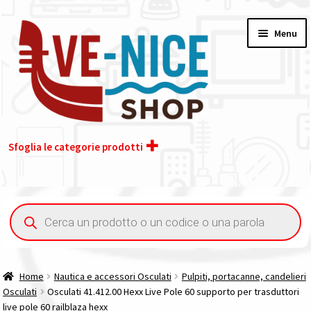
Vai
Vai
Menu
alla
al
navigazione
contenuto
Sfoglia le categorie prodotti
Home
Ricerca
prodotti
Chi siamo
Contatti
Home
Nautica e accessori Osculati
Pulpiti, portacanne, candelieri
Osculati
Osculati 41.412.00 Hexx Live Pole 60 supporto per trasduttori
Il nostro gruppo acquisti
live pole 60 railblaza hexx