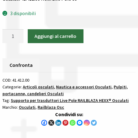
Tutte le categorie dei prodotti
3 disponibili
Wishlist
Osculati
Aggiungi al carrello
41.412.00
Checkout
Hexx
Live
Il mio account
Pole
Confronta
60
supporto
COD:
41.412.00
per
Categorie:
Articoli osculati
,
Nautica e accessori Osculati
,
Pulpiti,
portacanne, candelieri Osculati
trasduttori
Tag:
Supporto per trasduttori Live Pole RAILBLAZA HEXX® Osculati
live
Marchio:
Osculati
,
Railblaza Osc
pole
Condividi su:
60
railblaza
hexx