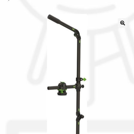
La nostra azienda
Condizioni generali
Acquisti in rete pubblica amministrazione
Assicurazione integrativa Garanzia3
Bonus fiscali 2025
Diritto di recesso
Garanzia del produttore
Gestione resi