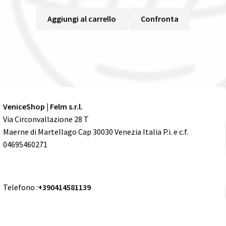
Aggiungi al carrello
Confronta
VeniceShop | Felm s.r.l.
Via Circonvallazione 28 T
Maerne di Martellago Cap 30030 Venezia Italia P.i. e c.f.
04695460271
Telefono :
+390414581139