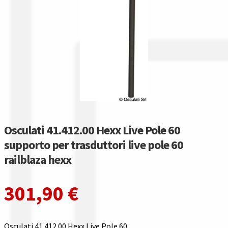
Guida all’utilizzo del sito
Pagamenti
Privacy policy
Confronta
Confronta
Osculati 41.412.00 Hexx Live Pole 60
I nostri negozi
supporto per trasduttori live pole 60
railblaza hexx
Riepilogo ordine
301,90
€
Spedizioni in europa
Spedizioni in italia
Osculati 41.412.00 Hexx Live Pole 60