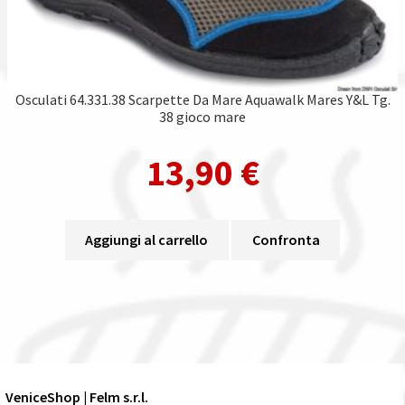
Osculati 64.331.38 Scarpette Da Mare Aquawalk Mares Y&L Tg.
38 gioco mare
13,90
€
Aggiungi al carrello
Confronta
VeniceShop | Felm s.r.l.