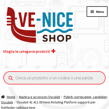
Vai
Vai
Menu
alla
al
navigazione
contenuto
Sfoglia le categorie prodotti
Home
Ricerca
prodotti
Acquisto iva 4% (agevolata)
Chi siamo
Home
Nautica e accessori Osculati
Pulpiti, portacanne, candelieri
Osculati
Osculati 41.411.00 Hexx Rotating Platform supporti per
Contatti
fishfinder railblaza hexx