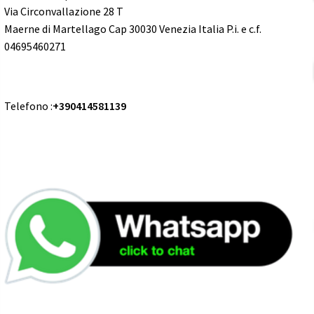
Via Circonvallazione 28 T
Maerne di Martellago Cap 30030 Venezia Italia P.i. e c.f.
04695460271
Telefono :
+390414581139