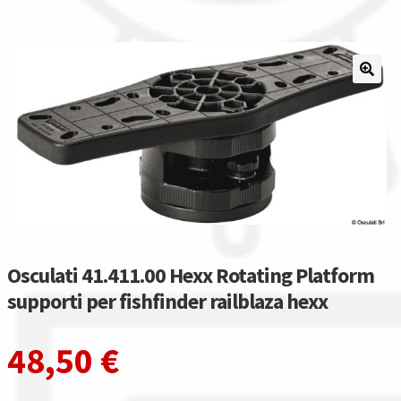
Il nostro gruppo acquisti
La nostra azienda
Condizioni generali
Acquisti in rete pubblica amministrazione
Assicurazione integrativa Garanzia3
Bonus fiscali 2025
Osculati 41.411.00 Hexx Rotating Platform
supporti per fishfinder railblaza hexx
Diritto di recesso
48,50
€
Garanzia del produttore