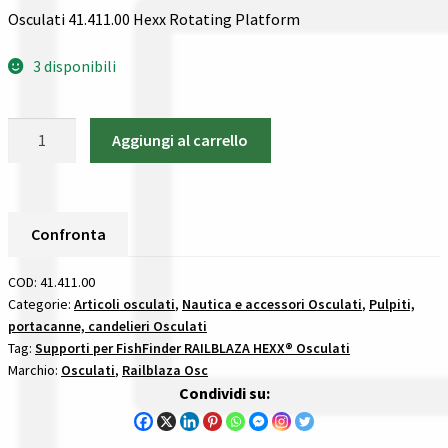
Gestione resi
Osculati 41.411.00 Hexx Rotating Platform
Guida all’utilizzo del sito
3 disponibili
Pagamenti
Osculati
Aggiungi al carrello
41.411.00
Privacy policy
Hexx
Rotating
Confronta
Platform
Confronta
supporti
Confronta
per
COD:
41.411.00
fishfinder
Categorie:
Articoli osculati
,
Nautica e accessori Osculati
,
Pulpiti,
I nostri negozi
portacanne, candelieri Osculati
railblaza
Tag:
Supporti per FishFinder RAILBLAZA HEXX® Osculati
hexx
Marchio:
Osculati
,
Railblaza Osc
quantità
Riepilogo ordine
Condividi su:
Spedizioni in europa