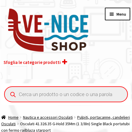
Vai
Vai
Menu
alla
al
navigazione
contenuto
Sfoglia le categorie prodotti
Home
Ricerca
prodotti
Acquisto iva 4% (agevolata)
Chi siamo
Home
Nautica e accessori Osculati
Pulpiti, portacanne, candelieri
Osculati
Osculati 41.326.35 G-Hold 35Mm (1 3/8In) Single Black portatubi
Contatti
con fermo railblaza starport