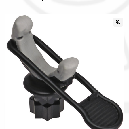
Il nostro gruppo acquisti
La nostra azienda
Condizioni generali
Acquisti in rete pubblica amministrazione
Assicurazione integrativa Garanzia3
Bonus fiscali 2025
Diritto di recesso
Garanzia del produttore