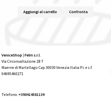
Aggiungi al carrello
Confronta
VeniceShop | Felm s.r.l.
Via Circonvallazione 28 T
Maerne di Martellago Cap 30030 Venezia Italia P.i. e c.f.
04695460271
Telefono :
+390414581139