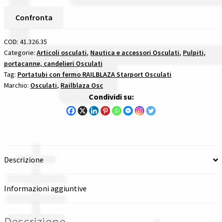
Hold
35Mm
Confronta
Spedizioni in italia
(1
3/8In)
COD:
41.326.35
Tutte le categorie dei prodotti
Single
Categorie:
Articoli osculati
,
Nautica e accessori Osculati
,
Pulpiti,
portacanne, candelieri Osculati
Black
Wishlist
Tag:
Portatubi con fermo RAILBLAZA Starport Osculati
portatubi
Marchio:
Osculati
,
Railblaza Osc
con
Condividi su:
Checkout
fermo
railblaza
Il mio account
starport
quantità
Descrizione
Informazioni aggiuntive