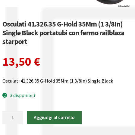
Gestione resi
Guida all’utilizzo del sito
Osculati 41.326.35 G-Hold 35Mm (1 3/8In)
Single Black portatubi con fermo railblaza
Pagamenti
starport
Privacy policy
13,50
€
Confronta
Osculati 41.326.35 G-Hold 35Mm (1 3/8In) Single Black
Confronta
3 disponibili
I nostri negozi
Osculati
Riepilogo ordine
Aggiungi al carrello
41.326.35
G-
Spedizioni in europa