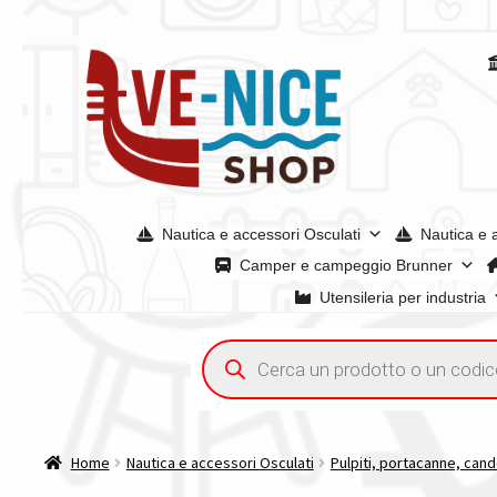
Vai
Vai
alla
al
navigazione
contenuto
Nautica e accessori Osculati
Nautica e 
Camper e campeggio Brunner
Utensileria per industria
Home
Acquisto iva 4% (agevolata)
Chi siamo
Condizioni g
Ricerca
prodotti
Spedizioni in europa
Spedizioni in italia
Tutte le categori
Home
Nautica e accessori Osculati
Pulpiti, portacanne, cande