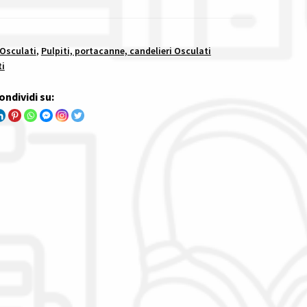
 Osculati
,
Pulpiti, portacanne, candelieri Osculati
ti
ondividi su: