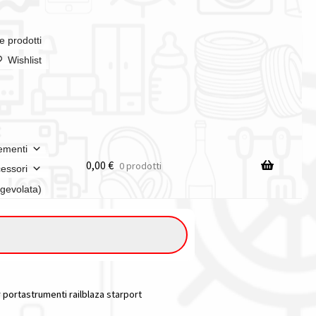
e prodotti
Wishlist
ementi
0,00
€
0 prodotti
essori
agevolata)
 portastrumenti railblaza starport