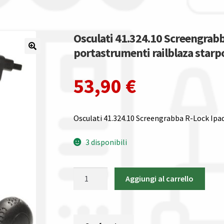
Osculati 41.324.10 Screengrabb
portastrumenti railblaza starp
53,90
€
Osculati 41.324.10 Screengrabba R-Lock Ipa
3 disponibili
Osculati
Aggiungi al carrello
41.324.10
Screengrabba
R-
Lock