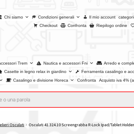
Chi siamo
Condizioni generali
Il mio account
categori
Checkout
Confronta
Riepilogo ordine
accessori Trem
Nautica e accessori Fni
Arredo e compl
Casette in legno relax in giardino
Ferramenta casalingo e acc
Casalingo e divisione Horeca
Confronta
Acquisto iva 4% (
enerali
Confronta
Confronta
I nostri negozi
Riepilogo ordine
e dei prodotti
Wishlist
Checkout
Il mio account
lieri Osculati
Osculati 41.324.10 Screengrabba R-Lock Ipad/Tablet Holder