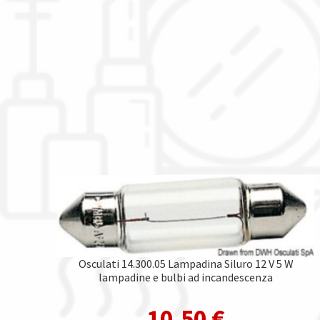
Osculati 14.300.05 Lampadina Siluro 12 V 5 W
lampadine e bulbi ad incandescenza
10,50
€