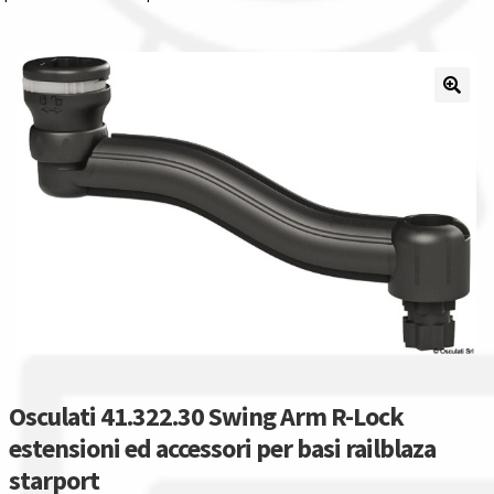
Il nostro gruppo acquisti
La nostra azienda
Condizioni generali
Acquisti in rete pubblica amministrazione
Assicurazione integrativa Garanzia3
Bonus fiscali 2025
Diritto di recesso
Osculati 41.322.30 Swing Arm R-Lock
estensioni ed accessori per basi railblaza
Garanzia del produttore
starport