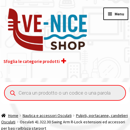
Vai
Vai
Menu
alla
al
navigazione
contenuto
Sfoglia le categorie prodotti
Home
Ricerca
prodotti
Acquisto iva 4% (agevolata)
Chi siamo
Home
Nautica e accessori Osculati
Pulpiti, portacanne, candelieri
Osculati
Osculati 41.322.30 Swing Arm R-Lock estensioni ed accessori
Contatti
per basi railblaza starport