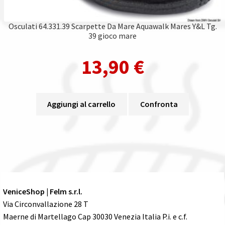
Osculati 64.331.39 Scarpette Da Mare Aquawalk Mares Y&L Tg.
39 gioco mare
13,90
€
Aggiungi al carrello
Confronta
VeniceShop | Felm s.r.l.
Via Circonvallazione 28 T
Maerne di Martellago Cap 30030 Venezia Italia P.i. e c.f.