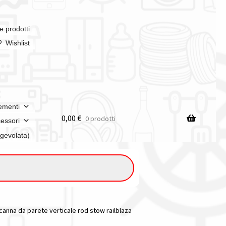
e prodotti
Wishlist
ementi
0,00
€
0 prodotti
essori
agevolata)
anna da parete verticale rod stow railblaza