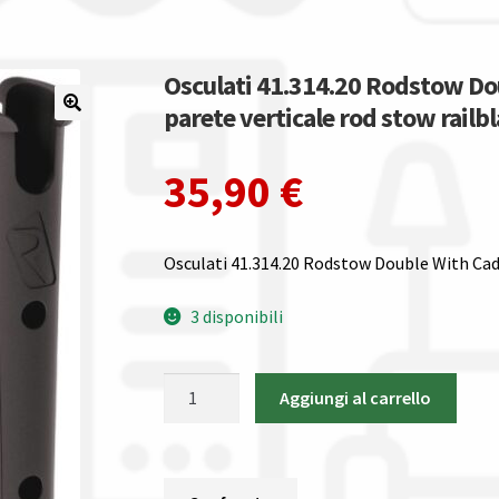
Osculati 41.314.20 Rodstow Do
parete verticale rod stow railb
35,90
€
Osculati 41.314.20 Rodstow Double With Cad
3 disponibili
Osculati
Aggiungi al carrello
41.314.20
Rodstow
Double
With