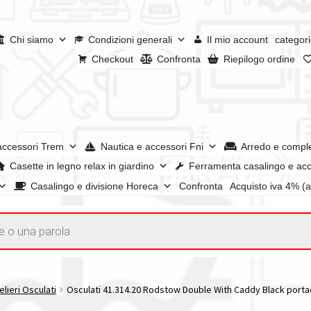
Chi siamo
Condizioni generali
Il mio account
categori
Checkout
Confronta
Riepilogo ordine
accessori Trem
Nautica e accessori Fni
Arredo e compl
Casette in legno relax in giardino
Ferramenta casalingo e acc
Casalingo e divisione Horeca
Confronta
Acquisto iva 4% (
enerali
Confronta
Confronta
I nostri negozi
Riepilogo ordine
e dei prodotti
Wishlist
Checkout
Il mio account
lieri Osculati
Osculati 41.314.20 Rodstow Double With Caddy Black portac