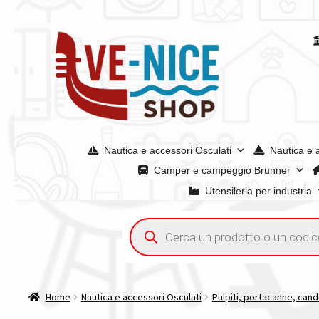
Vai
Vai
alla
al
navigazione
contenuto
Nautica e accessori Osculati
Nautica e 
Camper e campeggio Brunner
Utensileria per industria
Home
Acquisto iva 4% (agevolata)
Chi siamo
Condizioni g
Ricerca
prodotti
Spedizioni in europa
Spedizioni in italia
Tutte le categori
Home
Nautica e accessori Osculati
Pulpiti, portacanne, cande