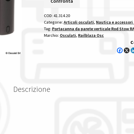
Confronta
Caddy
Black
COD:
41.314.20
portacanna
Categorie:
Articoli osculati
,
Nautica e accessori
Tag:
Portacanna da parete verticale Rod Stow R
da
Marchio:
Osculati
,
Railblaza Osc
parete
C
verticale
rod
stow
railblaza
quantità
Descrizione