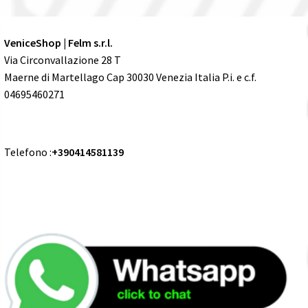
VeniceShop | Felm s.r.l.
Via Circonvallazione 28 T
Maerne di Martellago Cap 30030 Venezia Italia P.i. e c.f.
04695460271
Telefono :
+390414581139