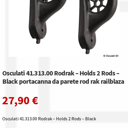
Gestione resi
Guida all’utilizzo del sito
Pagamenti
Privacy policy
Confronta
Osculati 41.313.00 Rodrak – Holds 2 Rods –
Confronta
Black portacanna da parete rod rak railblaza
I nostri negozi
27,90
€
Riepilogo ordine
Osculati 41.313.00 Rodrak – Holds 2 Rods – Black
Spedizioni in europa