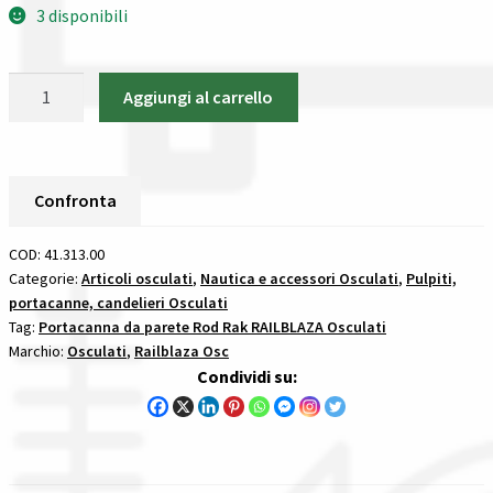
3 disponibili
Spedizioni in italia
Osculati
Aggiungi al carrello
Tutte le categorie dei prodotti
41.313.00
Rodrak
Wishlist
-
Holds
Confronta
Checkout
2
Rods
COD:
41.313.00
Il mio account
-
Categorie:
Articoli osculati
,
Nautica e accessori Osculati
,
Pulpiti,
portacanne, candelieri Osculati
Black
Tag:
Portacanna da parete Rod Rak RAILBLAZA Osculati
portacanna
Marchio:
Osculati
,
Railblaza Osc
da
Condividi su:
parete
rod
rak
railblaza