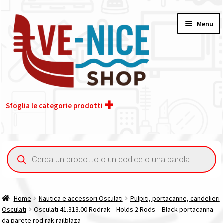
Vai
Vai
Menu
alla
al
navigazione
contenuto
Sfoglia le categorie prodotti
Home
Ricerca
prodotti
Acquisto iva 4% (agevolata)
Chi siamo
Home
Nautica e accessori Osculati
Pulpiti, portacanne, candelieri
Osculati
Osculati 41.313.00 Rodrak – Holds 2 Rods – Black portacanna
Contatti
da parete rod rak railblaza