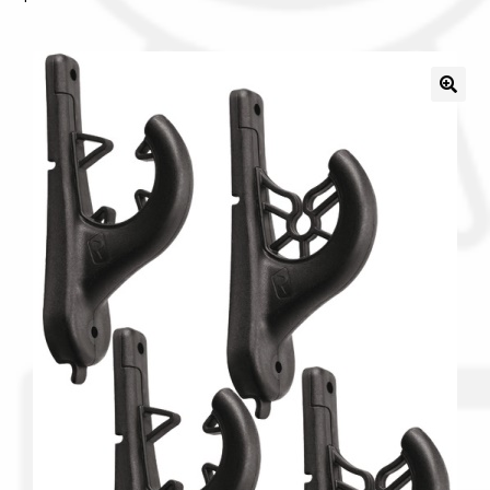
Il nostro gruppo acquisti
La nostra azienda
Condizioni generali
Acquisti in rete pubblica amministrazione
Assicurazione integrativa Garanzia3
Bonus fiscali 2025
Diritto di recesso
Garanzia del produttore