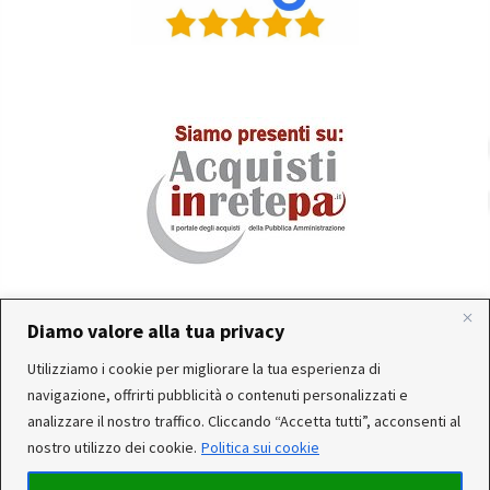
Diamo valore alla tua privacy
In occasione delle FERIE ESTIVE, alcune aziende
Utilizziamo i cookie per migliorare la tua esperienza di
produttrici e corrieri potrebbero sospendere o rallentare
Servizio clienti attivo: Da Lunedì a Venerdì dalle 10:30 alle
navigazione, offrirti pubblicità o contenuti personalizzati e
temporaneamente le attività. Per questo motivo, gli
12:30 e dalle 15:30 alle 17:30
analizzare il nostro traffico. Cliccando “Accetta tutti”, acconsenti al
ordini di alcuni reparti (Utensileria - Ferramenta - arredo)
nostro utilizzo dei cookie.
Politica sui cookie
ricevuti, potrebbero essere CONSEGNATI DOPO IL 25-08-
2026. Noi saremo chiusi per ferie dal 15 al 22 Agosto. Per