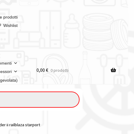
e prodotti
Wishlist
ementi
0,00
€
0 prodotti
essori
agevolata)
r ii railblaza starport