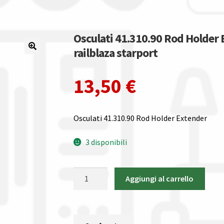
Osculati 41.310.90 Rod Holder 
railblaza starport
13,50
€
Osculati 41.310.90 Rod Holder Extender
3 disponibili
Osculati
Aggiungi al carrello
41.310.90
Rod
Holder
Extender