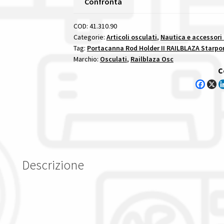
Confronta
portacanna
rod
COD:
41.310.90
holder
Categorie:
Articoli osculati
,
Nautica e accessori
Tag:
Portacanna Rod Holder II RAILBLAZA Starpor
ii
Marchio:
Osculati
,
Railblaza Osc
railblaza
C
starport
quantità
Descrizione