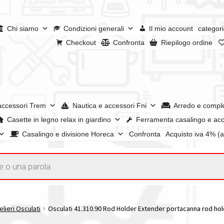
Chi siamo
Condizioni generali
Il mio account
categori
Checkout
Confronta
Riepilogo ordine
accessori Trem
Nautica e accessori Fni
Arredo e compl
Casette in legno relax in giardino
Ferramenta casalingo e acc
Casalingo e divisione Horeca
Confronta
Acquisto iva 4% (
enerali
Confronta
Confronta
I nostri negozi
Riepilogo ordine
e dei prodotti
Wishlist
Checkout
Il mio account
lieri Osculati
Osculati 41.310.90 Rod Holder Extender portacanna rod holde