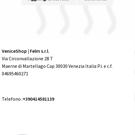
VeniceShop | Felm s.r.l.
Via Circonvallazione 28 T
Maerne di Martellago Cap 30030 Venezia Italia P.i. e c.f.
04695460271
Telefono :
+390414581139