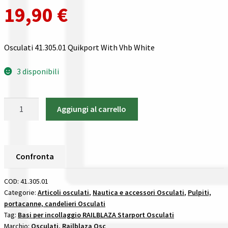
Gestione resi
19,90
€
Guida all’utilizzo del sito
Osculati 41.305.01 Quikport With Vhb White
Pagamenti
3 disponibili
Privacy policy
Osculati
Aggiungi al carrello
Confronta
41.305.01
Quikport
Confronta
With
Vhb
Confronta
I nostri negozi
White
basi
COD:
41.305.01
per
Riepilogo ordine
Categorie:
Articoli osculati
,
Nautica e accessori Osculati
,
Pulpiti,
portacanne, candelieri Osculati
incollaggio
Tag:
Basi per incollaggio RAILBLAZA Starport Osculati
railblaza
Spedizioni in europa
Marchio:
Osculati
,
Railblaza Osc