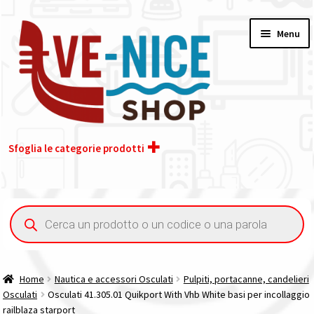
Vai
Vai
Menu
alla
al
navigazione
contenuto
Sfoglia le categorie prodotti
Home
Ricerca
prodotti
Acquisto iva 4% (agevolata)
Chi siamo
Home
Nautica e accessori Osculati
Pulpiti, portacanne, candelieri
Osculati
Osculati 41.305.01 Quikport With Vhb White basi per incollaggio
Contatti
railblaza starport