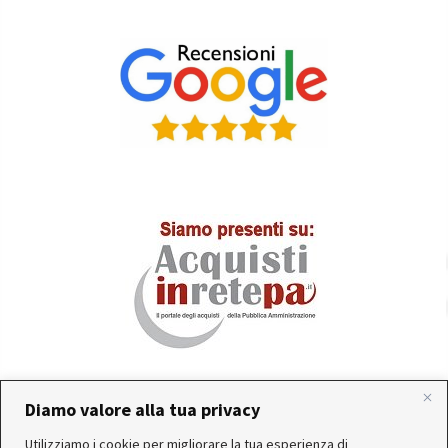
Diamo valore alla tua privacy
In occasione delle FERIE ESTIVE, alcune aziende
Utilizziamo i cookie per migliorare la tua esperienza di