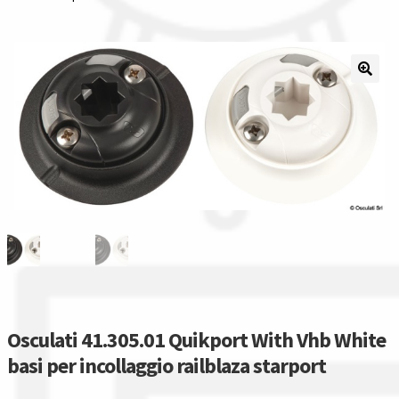
Il nostro gruppo acquisti
La nostra azienda
Condizioni generali
Acquisti in rete pubblica amministrazione
Assicurazione integrativa Garanzia3
Bonus fiscali 2025
Diritto di recesso
Osculati 41.305.01 Quikport With Vhb White
Garanzia del produttore
basi per incollaggio railblaza starport