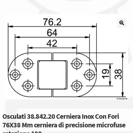
Il nostro gruppo acquisti
La nostra azienda
Condizioni generali
Acquisti in rete pubblica amministrazione
Assicurazione integrativa Garanzia3
Bonus fiscali 2025
Diritto di recesso
Osculati 38.842.20 Cerniera Inox Con Fori
Garanzia del produttore
76X38 Mm cerniera di precisione microfuse