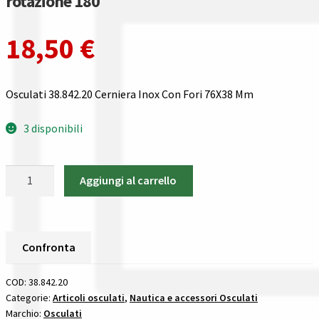
rotazione 180
Gestione resi
18,50
€
Guida all’utilizzo del sito
Pagamenti
Osculati 38.842.20 Cerniera Inox Con Fori 76X38 Mm
Privacy policy
3 disponibili
Confronta
Osculati
Aggiungi al carrello
38.842.20
Confronta
Cerniera
Inox
I nostri negozi
Con
Confronta
Fori
Riepilogo ordine
76X38
COD:
38.842.20
Mm
Categorie:
Articoli osculati
,
Nautica e accessori Osculati
Spedizioni in europa
Marchio:
Osculati
cerniera