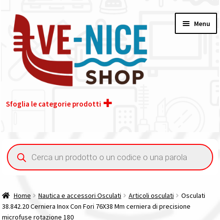
Vai
Vai
Menu
alla
al
navigazione
contenuto
Sfoglia le categorie prodotti
Home
Ricerca
prodotti
Acquisto iva 4% (agevolata)
Chi siamo
Home
Nautica e accessori Osculati
Articoli osculati
Osculati
38.842.20 Cerniera Inox Con Fori 76X38 Mm cerniera di precisione
Contatti
microfuse rotazione 180