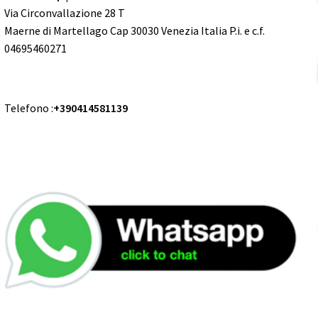
Via Circonvallazione 28 T
Maerne di Martellago Cap 30030 Venezia Italia P.i. e c.f.
04695460271
Telefono :
+390414581139