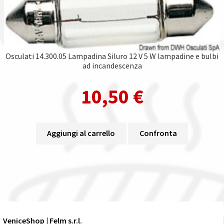
Osculati 14.300.05 Lampadina Siluro 12 V 5 W lampadine e bulbi
ad incandescenza
10,50
€
Aggiungi al carrello
Confronta
VeniceShop | Felm s.r.l.