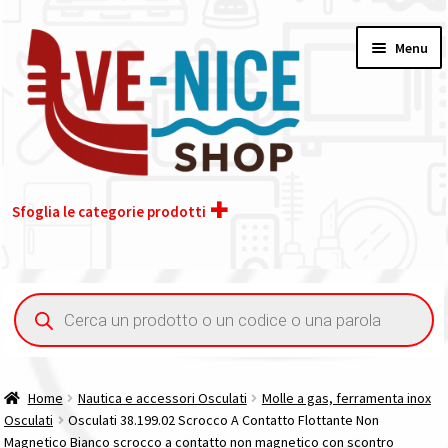
Vai
Vai
Menu
alla
al
navigazione
contenuto
Sfoglia le categorie prodotti
Home
Ricerca
prodotti
Acquisto iva 4% (agevolata)
Chi siamo
Home
Nautica e accessori Osculati
Molle a gas, ferramenta inox
Osculati
Osculati 38.199.02 Scrocco A Contatto Flottante Non
Contatti
Magnetico Bianco scrocco a contatto non magnetico con scontro