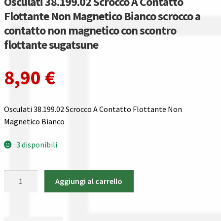
Osculati 38.199.02 Scrocco A Contatto
Gestione resi
Flottante Non Magnetico Bianco scrocco a
contatto non magnetico con scontro
Guida all’utilizzo del sito
flottante sugatsune
Pagamenti
8,90
€
Privacy policy
Confronta
Osculati 38.199.02 Scrocco A Contatto Flottante Non
Magnetico Bianco
Confronta
3 disponibili
I nostri negozi
Osculati
Aggiungi al carrello
Riepilogo ordine
38.199.02
Scrocco
A
Spedizioni in europa