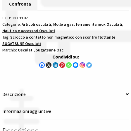
Contatto
Confronta
Flottante
Spedizioni in italia
Non
COD:
38.199.02
Magnetico
Categorie:
Articoli osculati
,
Molle a gas, ferramenta inox Osculati
,
Tutte le categorie dei prodotti
Nautica e accessori Osculati
Bianco
Tag:
Scrocco a contatto non magnetico con scontro flottante
scrocco
Wishlist
SUGATSUNE Osculati
a
Marchio:
Osculati
,
Sugatsune Osc
contatto
Condividi su:
Checkout
non
magnetico
Il mio account
con
scontro
flottante
Descrizione
sugatsune
quantità
Informazioni aggiuntive
Descrizione