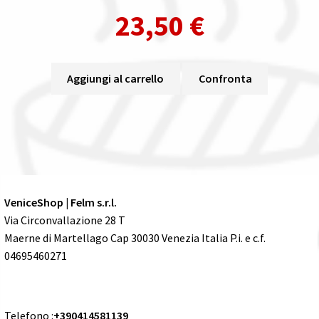
23,50
€
Aggiungi al carrello
Confronta
VeniceShop | Felm s.r.l.
Via Circonvallazione 28 T
Maerne di Martellago Cap 30030 Venezia Italia P.i. e c.f.
04695460271
Telefono :
+390414581139