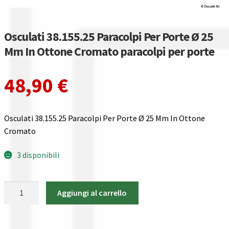
Gestione resi
Guida all’utilizzo del sito
Osculati 38.155.25 Paracolpi Per Porte Ø 25
Mm In Ottone Cromato paracolpi per porte
Pagamenti
48,90
€
Privacy policy
Confronta
Osculati 38.155.25 Paracolpi Per Porte Ø 25 Mm In Ottone
Cromato
Confronta
3 disponibili
I nostri negozi
Osculati
Aggiungi al carrello
Riepilogo ordine
38.155.25
Paracolpi
Spedizioni in europa
Per