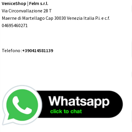
VeniceShop | Felm s.r.l.
Via Circonvallazione 28 T
Maerne di Martellago Cap 30030 Venezia Italia P.i. e c.f.
04695460271
Telefono :
+390414581139