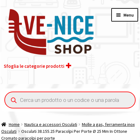
Vai
Vai
Menu
alla
al
navigazione
contenuto
Sfoglia le categorie prodotti
Home
Ricerca
prodotti
Acquisto iva 4% (agevolata)
Chi siamo
Home
Nautica e accessori Osculati
Molle a gas, ferramenta inox
Osculati
Osculati 38.155.25 Paracolpi Per Porte Ø 25 Mm In Ottone
Contatti
Cromato paracolpi per porte