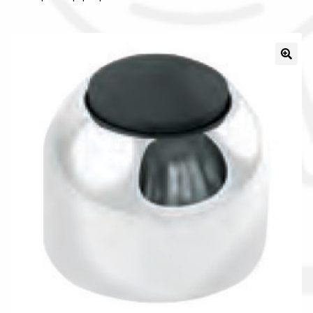
Il nostro gruppo acquisti
La nostra azienda
Condizioni generali
Acquisti in rete pubblica amministrazione
Assicurazione integrativa Garanzia3
Bonus fiscali 2025
Diritto di recesso
Garanzia del produttore