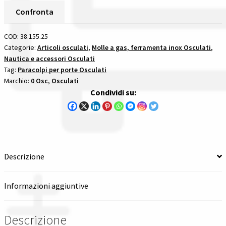
Porte
Confronta
Spedizioni in italia
Ø
25
COD:
38.155.25
Tutte le categorie dei prodotti
Mm
Categorie:
Articoli osculati
,
Molle a gas, ferramenta inox Osculati
,
Nautica e accessori Osculati
In
Tag:
Paracolpi per porte Osculati
Ottone
Wishlist
Marchio:
0 Osc
,
Osculati
Cromato
Condividi su:
paracolpi
Checkout
per
porte
Il mio account
quantità
Descrizione
Informazioni aggiuntive
Descrizione