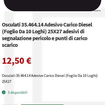
Gestione resi
Guida all’utilizzo del sito
Osculati 35.464.14 Adesivo Carico Diesel
Pagamenti
(Foglio Da 10 Loghi) 25X27 adesivi di
segnalazione pericolo e punti di carico
Privacy policy
scarico
Confronta
12,50
€
Confronta
Osculati 35.464.14 Adesivo Carico Diesel (Foglio Da 10 Loghi)
I nostri negozi
25X27
Riepilogo ordine
3 disponibili
Spedizioni in europa