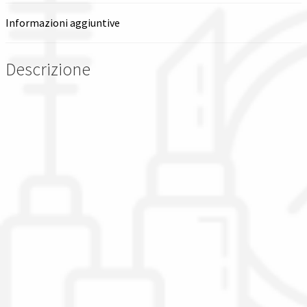
scarico
Informazioni aggiuntive
quantità
Descrizione