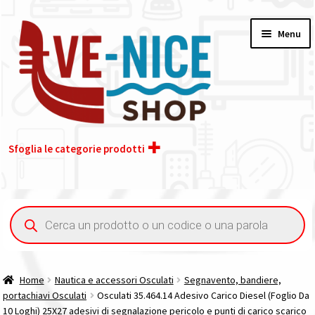
Vai
Vai
Menu
alla
al
navigazione
contenuto
Sfoglia le categorie prodotti
Home
Ricerca
prodotti
Acquisto iva 4% (agevolata)
Chi siamo
Home
Nautica e accessori Osculati
Segnavento, bandiere,
portachiavi Osculati
Osculati 35.464.14 Adesivo Carico Diesel (Foglio Da
Contatti
10 Loghi) 25X27 adesivi di segnalazione pericolo e punti di carico scarico