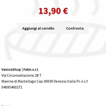
13,90
€
Aggiungi al carrello
Confronta
VeniceShop | Felm s.r.l.
Via Circonvallazione 28 T
Maerne di Martellago Cap 30030 Venezia Italia P.i. e c.f.
04695460271