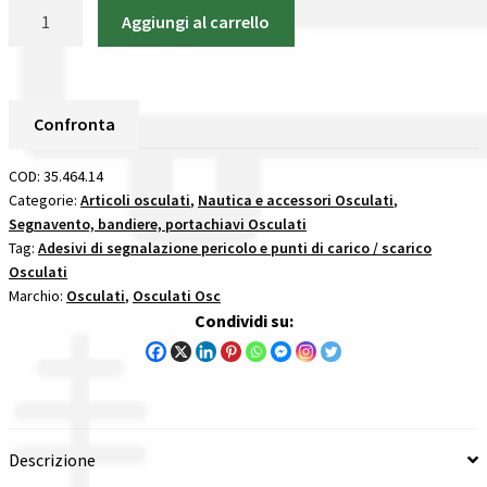
Osculati
Aggiungi al carrello
35.464.14
Spedizioni in italia
Adesivo
Carico
Tutte le categorie dei prodotti
Diesel
Confronta
(Foglio
Wishlist
Da
COD:
35.464.14
10
Categorie:
Articoli osculati
,
Nautica e accessori Osculati
,
Checkout
Segnavento, bandiere, portachiavi Osculati
Loghi)
Tag:
Adesivi di segnalazione pericolo e punti di carico / scarico
25X27
Il mio account
Osculati
adesivi
Marchio:
Osculati
,
Osculati Osc
di
Condividi su:
segnalazione
pericolo
e
punti
di
Descrizione
carico