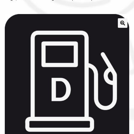
Il nostro gruppo acquisti
La nostra azienda
Condizioni generali
Acquisti in rete pubblica amministrazione
Assicurazione integrativa Garanzia3
Bonus fiscali 2025
Diritto di recesso
Garanzia del produttore