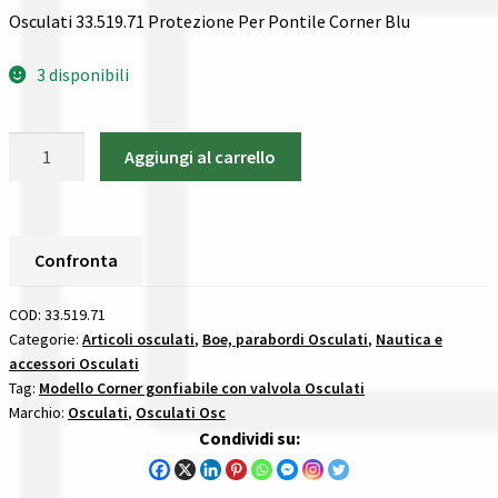
Gestione resi
Osculati 33.519.71 Protezione Per Pontile Corner Blu
Guida all’utilizzo del sito
3 disponibili
Pagamenti
Osculati
Aggiungi al carrello
33.519.71
Privacy policy
Protezione
Per
Confronta
Pontile
Confronta
Corner
Confronta
Blu
COD:
33.519.71
parabordi
Categorie:
Articoli osculati
,
Boe, parabordi Osculati
,
Nautica e
I nostri negozi
accessori Osculati
in
Tag:
Modello Corner gonfiabile con valvola Osculati
pvc
Marchio:
Osculati
,
Osculati Osc
Riepilogo ordine
per
Condividi su:
pontili
quantità
Spedizioni in europa