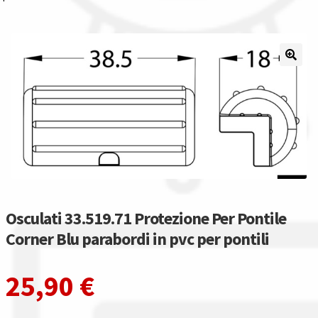
Il nostro gruppo acquisti
La nostra azienda
Condizioni generali
Acquisti in rete pubblica amministrazione
Assicurazione integrativa Garanzia3
Bonus fiscali 2025
Osculati 33.519.71 Protezione Per Pontile
Corner Blu parabordi in pvc per pontili
Diritto di recesso
25,90
€
Garanzia del produttore