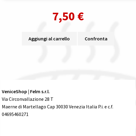
7,50
€
Aggiungi al carrello
Confronta
VeniceShop | Felm s.r.l.
Via Circonvallazione 28 T
Maerne di Martellago Cap 30030 Venezia Italia P.i. e c.f.
04695460271