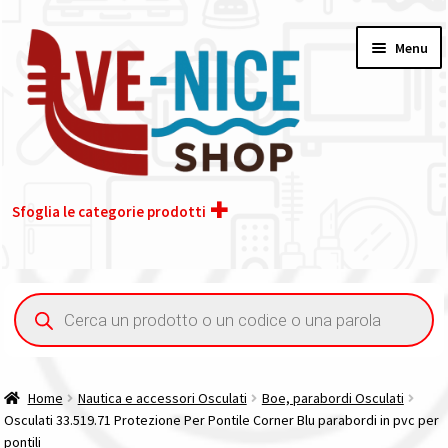
Vai
Vai
Menu
alla
al
navigazione
contenuto
Sfoglia le categorie prodotti
Home
Ricerca
prodotti
Acquisto iva 4% (agevolata)
Chi siamo
Home
Nautica e accessori Osculati
Boe, parabordi Osculati
Osculati 33.519.71 Protezione Per Pontile Corner Blu parabordi in pvc per
Contatti
pontili