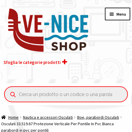
Vai
Vai
Menu
alla
al
navigazione
contenuto
Sfoglia le categorie prodotti
Home
Ricerca
prodotti
Acquisto iva 4% (agevolata)
Chi siamo
Home
Nautica e accessori Osculati
Boe, parabordi Osculati
Osculati 33.519.67 Protezione Verticale Per Pontile In Pvc Bianca
Contatti
parabordi in pvc per pontili