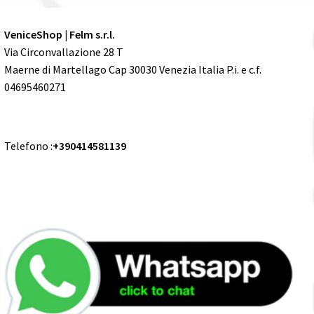
VeniceShop | Felm s.r.l.
Via Circonvallazione 28 T
Maerne di Martellago Cap 30030 Venezia Italia P.i. e c.f.
04695460271
Telefono :
+390414581139