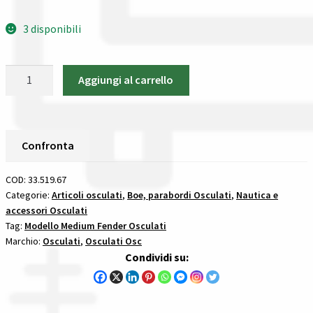
Spedizioni in italia
3 disponibili
Tutte le categorie dei prodotti
Osculati
Aggiungi al carrello
33.519.67
Wishlist
Protezione
Verticale
Checkout
Per
Confronta
Pontile
Il mio account
In
COD:
33.519.67
Pvc
Categorie:
Articoli osculati
,
Boe, parabordi Osculati
,
Nautica e
accessori Osculati
Bianca
Tag:
Modello Medium Fender Osculati
parabordi
Marchio:
Osculati
,
Osculati Osc
in
Condividi su:
pvc
per
pontili