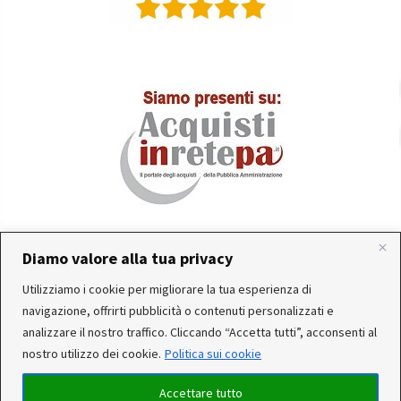
Diamo valore alla tua privacy
In occasione delle FERIE ESTIVE, alcune aziende
Utilizziamo i cookie per migliorare la tua esperienza di
produttrici e corrieri potrebbero sospendere o rallentare
Servizio clienti attivo: Da Lunedì a Venerdì dalle 10:30 alle
navigazione, offrirti pubblicità o contenuti personalizzati e
temporaneamente le attività. Per questo motivo, gli
12:30 e dalle 15:30 alle 17:30
analizzare il nostro traffico. Cliccando “Accetta tutti”, acconsenti al
ordini di alcuni reparti (Utensileria - Ferramenta - arredo)
nostro utilizzo dei cookie.
Politica sui cookie
ricevuti, potrebbero essere CONSEGNATI DOPO IL 25-08-
2026. Noi saremo chiusi per ferie dal 15 al 22 Agosto. Per
Accettare tutto