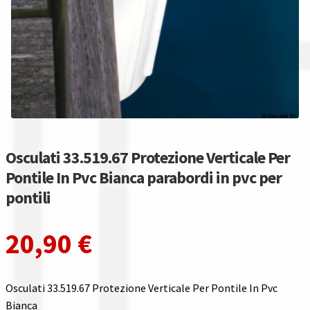
Gestione resi
Guida all’utilizzo del sito
Pagamenti
Privacy policy
Confronta
Osculati 33.519.67 Protezione Verticale Per
Pontile In Pvc Bianca parabordi in pvc per
Confronta
pontili
I nostri negozi
20,90
€
Riepilogo ordine
Osculati 33.519.67 Protezione Verticale Per Pontile In Pvc
Spedizioni in europa
Bianca