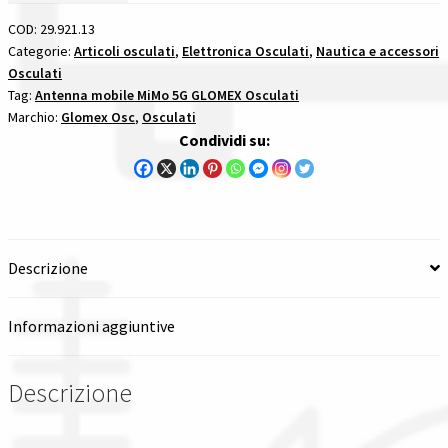
5G
Glomex
COD:
29.921.13
Spedizioni in italia
antenne
Categorie:
Articoli osculati
,
Elettronica Osculati
,
Nautica e accessori
Osculati
gsm
Tutte le categorie dei prodotti
Tag:
Antenna mobile MiMo 5G GLOMEX Osculati
mobile
Marchio:
Glomex Osc
,
Osculati
4g
Condividi su:
Wishlist
wi
fi
Checkout
gps
quantità
Il mio account
Descrizione
Informazioni aggiuntive
Descrizione