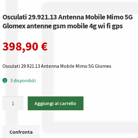
Gestione resi
Osculati 29.921.13 Antenna Mobile Mimo 5G
Guida all’utilizzo del sito
Glomex antenne gsm mobile 4g wi fi gps
Pagamenti
398,90
€
Privacy policy
Osculati 29.921.13 Antenna Mobile Mimo 5G Glomex
Confronta
3 disponibili
Confronta
Osculati
I nostri negozi
Aggiungi al carrello
29.921.13
Antenna
Riepilogo ordine
Mobile
Mimo
Confronta
Spedizioni in europa