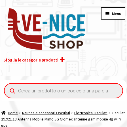
Vai
Vai
Menu
alla
al
navigazione
contenuto
Sfoglia le categorie prodotti
Home
Ricerca
prodotti
Acquisto iva 4% (agevolata)
Chi siamo
Home
Nautica e accessori Osculati
Elettronica Osculati
Osculati
29.921.13 Antenna Mobile Mimo 5G Glomex antenne gsm mobile 4g wi fi
Contatti
gps