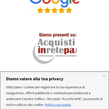
Diamo valore alla tua privacy
In occasione delle FERIE ESTIVE, alcune aziende
Utilizziamo i cookie per migliorare la tua esperienza di
produttrici e corrieri potrebbero sospendere o rallentare
Servizio clienti attivo: Da Lunedì a Venerdì dalle 10:30 alle
navigazione, offrirti pubblicità o contenuti personalizzati e
temporaneamente le attività. Per questo motivo, gli
12:30 e dalle 15:30 alle 17:30
analizzare il nostro traffico. Cliccando “Accetta tutti”, acconsenti al
ordini di alcuni reparti (Utensileria - Ferramenta - arredo)
nostro utilizzo dei cookie.
Politica sui cookie
ricevuti, potrebbero essere CONSEGNATI DOPO IL 25-08-