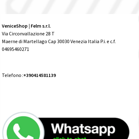
VeniceShop | Felm s.r.l.
Via Circonvallazione 28 T
Maerne di Martellago Cap 30030 Venezia Italia P.i. e c.f.
04695460271
Telefono :
+390414581139