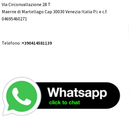
Via Circonvallazione 28 T
Maerne di Martellago Cap 30030 Venezia Italia P.i. e c.f.
04695460271
Telefono :
+390414581139