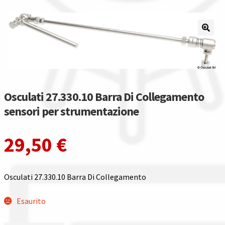
Il nostro gruppo acquisti
La nostra azienda
Condizioni generali
Osculati 27.330.10 Barra Di Collegamento
Acquisti in rete pubblica amministrazione
sensori per strumentazione
Assicurazione integrativa Garanzia3
29,50
€
Bonus fiscali 2025
Diritto di recesso
Osculati 27.330.10 Barra Di Collegamento
Esaurito
Garanzia del produttore