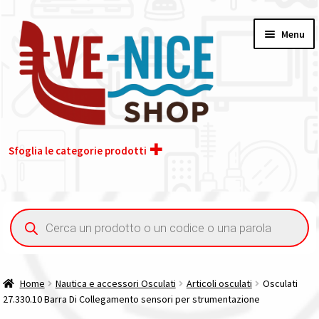
Vai
Vai
Menu
alla
al
navigazione
contenuto
Sfoglia le categorie prodotti
Home
Ricerca
prodotti
Acquisto iva 4% (agevolata)
Chi siamo
Home
Nautica e accessori Osculati
Articoli osculati
Osculati
27.330.10 Barra Di Collegamento sensori per strumentazione
Contatti