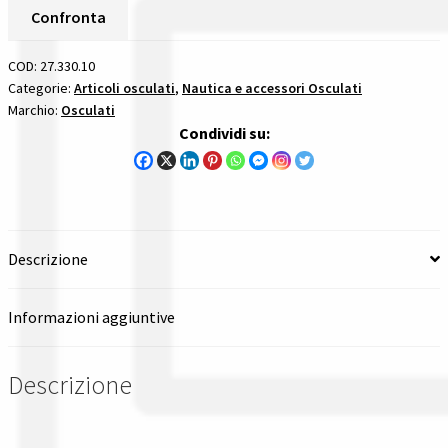
Gestione resi
Confronta
Guida all’utilizzo del sito
COD:
27.330.10
Categorie:
Articoli osculati
,
Nautica e accessori Osculati
Marchio:
Osculati
Pagamenti
Condividi su:
Privacy policy
Confronta
Descrizione
Confronta
Informazioni aggiuntive
I nostri negozi
Descrizione
Riepilogo ordine
Spedizioni in europa