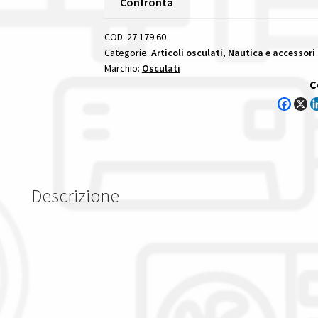
Confronta
Nere
S3
COD:
27.179.60
Nmea
Categorie:
Articoli osculati
,
Nautica e accessori
Marchio:
Osculati
2000
C
600
Mm
sensore
di
livello
s3
Descrizione
con
segnale
uscita
nmea
2000
quantità