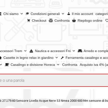
Chi siamo
Condizioni generali
Il mio account
categori
Checkout
Confronta
Riepilogo ordine
accessori Trem
Nautica e accessori Fni
Arredo e compl
Casette in legno relax in giardino
Ferramenta casalingo e acc
Casalingo e divisione Horeca
Confronta
Acquisto iva 4% (
enerali
Confronta
Confronta
I nostri negozi
Riepilogo ordine
e dei prodotti
Wishlist
Checkout
Il mio account
i 27.179.60 Sensore Livello Acque Nere S3 Nmea 2000 600 Mm sensore di li