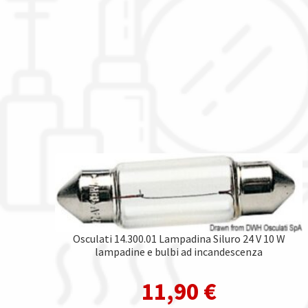
Osculati 14.300.01 Lampadina Siluro 24 V 10 W
lampadine e bulbi ad incandescenza
11,90
€