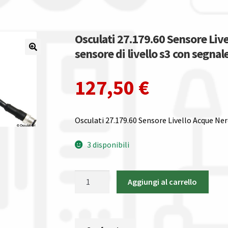
Osculati 27.179.60 Sensore Li
sensore di livello s3 con segna
127,50
€
Osculati 27.179.60 Sensore Livello Acque N
3 disponibili
Osculati
Aggiungi al carrello
27.179.60
Sensore
Livello
Acque