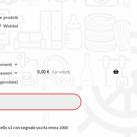
e prodotti
Wishlist
ementi
0,00
€
0 prodotti
essori
agevolata)
vello s3 con segnale uscita nmea 2000