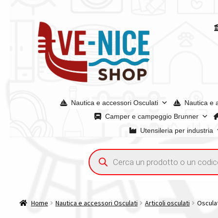
Vai
Vai
alla
al
navigazione
contenuto
Nautica e accessori Osculati
Nautica e 
Camper e campeggio Brunner
Utensileria per industria
Home
Acquisto iva 4% (agevolata)
Chi siamo
Condizioni g
Ricerca
prodotti
Spedizioni in europa
Spedizioni in italia
Tutte le categori
Home
Nautica e accessori Osculati
Articoli osculati
Osculat