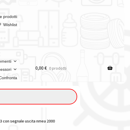
e prodotti
Wishlist
ementi
0,00
€
0 prodotti
essori
Confronta
n italia
s3 con segnale uscita nmea 2000