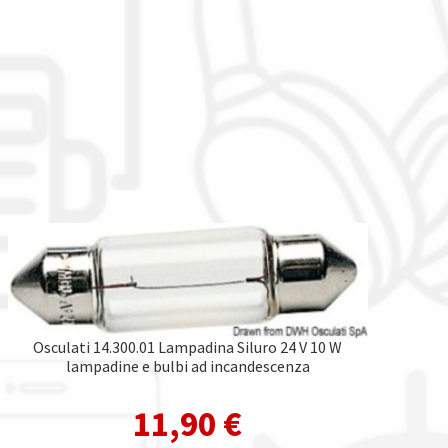
Osculati 14.300.01 Lampadina Siluro 24 V 10 W
lampadine e bulbi ad incandescenza
11,90
€