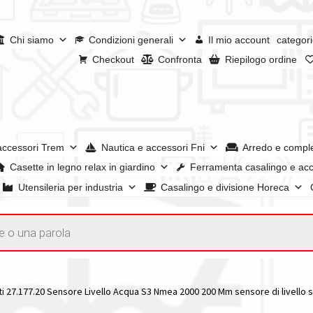
Chi siamo
Condizioni generali
Il mio account
categori
Checkout
Confronta
Riepilogo ordine
accessori Trem
Nautica e accessori Fni
Arredo e compl
Casette in legno relax in giardino
Ferramenta casalingo e acc
Utensileria per industria
Casalingo e divisione Horeca
a
I nostri negozi
Riepilogo ordine
Spedizioni in europa
Spedizioni i
account
i 27.177.20 Sensore Livello Acqua S3 Nmea 2000 200 Mm sensore di livello 