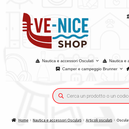
Vai
Vai
alla
al
navigazione
contenuto
Nautica e accessori Osculati
Nautica e 
Camper e campeggio Brunner
Home
Chi siamo
Condizioni generali
Confronta
Confront
Ricerca
prodotti
Tutte le categorie dei prodotti
Wishlist
Checkout
Il mio 
Home
Nautica e accessori Osculati
Articoli osculati
Osculat