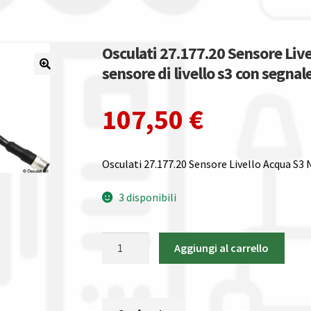
Osculati 27.177.20 Sensore Li
sensore di livello s3 con segna
107,50
€
Osculati 27.177.20 Sensore Livello Acqua S
3 disponibili
Osculati
Aggiungi al carrello
27.177.20
Sensore
Livello
Acqua