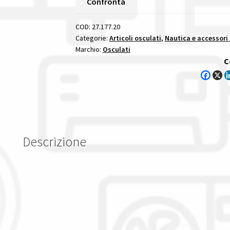
Confronta
S3
Nmea
COD:
27.177.20
2000
Categorie:
Articoli osculati
,
Nautica e accessori
Marchio:
Osculati
200
C
Mm
sensore
di
livello
s3
con
Descrizione
segnale
uscita
nmea
2000
quantità