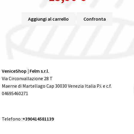
Aggiungi al carrello
Confronta
VeniceShop | Felm s.r.l.
Via Circonvallazione 28 T
Maerne di Martellago Cap 30030 Venezia Italia P.i. e c.f.
04695460271
Telefono :
+390414581139