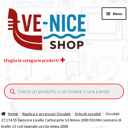
Vai
Vai
Menu
alla
al
navigazione
contenuto
Sfoglia le categorie prodotti
Home
Ricerca
prodotti
Acquisto iva 4% (agevolata)
Chi siamo
Home
Nautica e accessori Osculati
Articoli osculati
Osculati
27.174.55 Sensore Livello Carburante S3 Nmea 2000 550 Mm sensore di
Contatti
livello s3 con segnale uscita nmea 2000