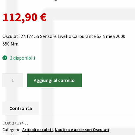
Gestione resi
112,90
€
Guida all’utilizzo del sito
Pagamenti
Osculati 27.174.55 Sensore Livello Carburante S3 Nmea 2000
550 Mm
Privacy policy
3 disponibili
Confronta
Osculati
Aggiungi al carrello
Confronta
27.174.55
Sensore
I nostri negozi
Livello
Carburante
Confronta
Riepilogo ordine
S3
Nmea
COD:
27.174.55
2000
Categorie:
Articoli osculati
,
Nautica e accessori Osculati
Spedizioni in europa