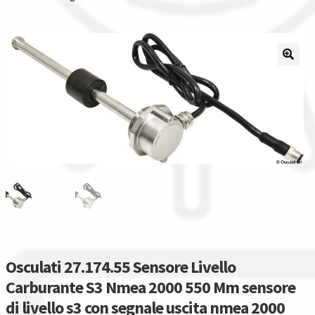
Il nostro gruppo acquisti
La nostra azienda
Condizioni generali
Acquisti in rete pubblica amministrazione
Assicurazione integrativa Garanzia3
Bonus fiscali 2025
Diritto di recesso
Osculati 27.174.55 Sensore Livello
Carburante S3 Nmea 2000 550 Mm sensore
Garanzia del produttore
di livello s3 con segnale uscita nmea 2000